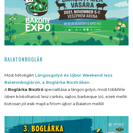
BALATONBOGLÁR
Most hétvégén
Lángosgolyó és Újbor Weekend lesz
Balatonbogláron, a Boglárka Bisztróban.
A
Boglárka Bisztró
specialitása a lángos golyó, most többféle
ízben kóstolhatod, lesz csirkés, sajtos, barbeque ízű, ezek mellé
biztosan jól esik majd a finom újbor a Balaton mellől.