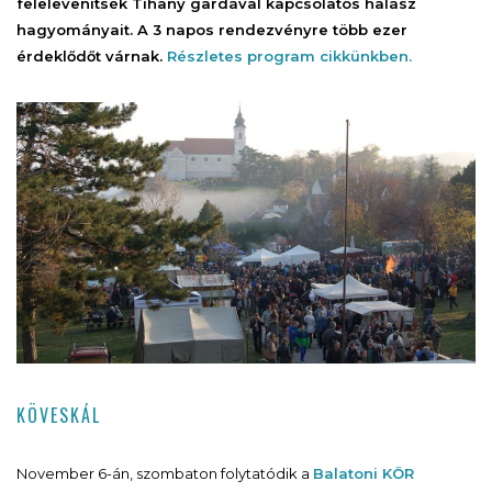
felelevenítsék Tihany gardával kapcsolatos halász
hagyományait. A 3 napos rendezvényre több ezer
érdeklődőt várnak.
Részletes program cikkünkben.
KÖVESKÁL
November 6-án, szombaton folytatódik a
Balatoni KÖR