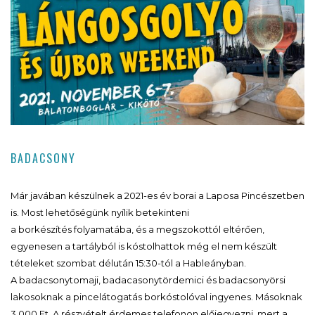
BADACSONY
Már javában készülnek a 2021-es év borai a Laposa Pincészetben
is. Most lehetőségünk nyílik betekinteni
a borkészítés folyamatába, és a megszokottól eltérően,
egyenesen a tartályból is kóstolhattok még el nem készült
tételeket szombat délután 15:30-tól a Hableányban.
A badacsonytomaji, badacasonytördemici és badacsonyörsi
lakosoknak a pincelátogatás borkóstolóval ingyenes. Másoknak
3.000 Ft. A részvételt érdemes telefonon előjegyezni, mert a