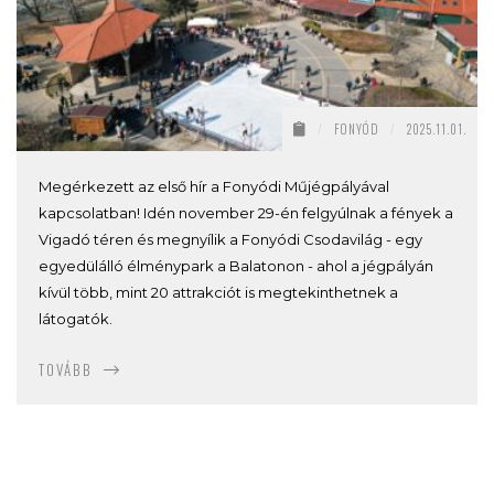
/
FONYÓD
/
2025.11.01.
Megérkezett az első hír a Fonyódi Műjégpályával
kapcsolatban! Idén november 29-én felgyúlnak a fények a
Vigadó téren és megnyílik a Fonyódi Csodavilág - egy
egyedülálló élménypark a Balatonon - ahol a jégpályán
kívül több, mint 20 attrakciót is megtekinthetnek a
látogatók.
TOVÁBB