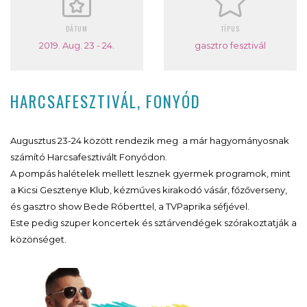
DÁTUM
TÍPUS
2019. Aug. 23 - 24.
gasztro fesztivál
HARCSAFESZTIVÁL, FONYÓD
Augusztus 23-24 között rendezik meg a már hagyományosnak
számító Harcsafesztivált Fonyódon.
A pompás halételek mellett lesznek gyermek programok, mint
a Kicsi Gesztenye Klub, kézműves kirakodó vásár, főzőverseny,
és gasztro show Bede Róberttel, a TVPaprika séfjével.
Este pedig szuper koncertek és sztárvendégek szórakoztatják a
közönséget.