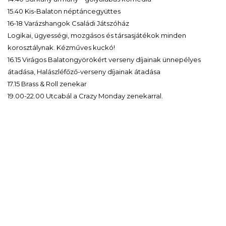
15.40 Kis-Balaton néptáncegyüttes
16-18 Varázshangok Családi Játszóház
Logikai, ügyességi, mozgásos és társasjátékok minden
korosztálynak. Kézműves kuckó!
16.15 Virágos Balatongyörökért verseny díjainak ünnepélyes
átadása, Halászléfőző-verseny díjainak átadása
17.15 Brass & Roll zenekar
19.00-22.00 Utcabál a Crazy Monday zenekarral.