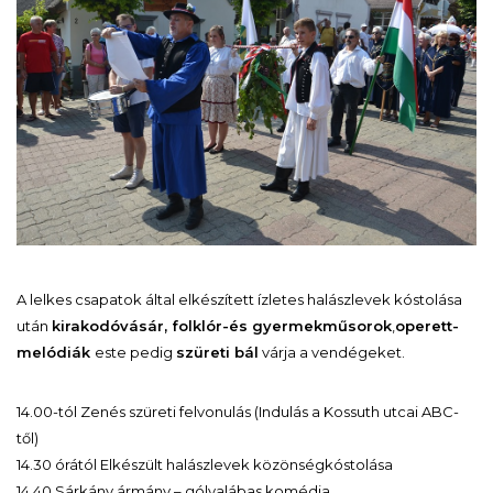
A lelkes csapatok által elkészített ízletes halászlevek kóstolása
után
kirakodóvásár, folklór-és gyermekműsorok
,
operett-
melódiák
este pedig
szüreti bál
várja a vendégeket.
14.00-tól Zenés szüreti felvonulás (Indulás a Kossuth utcai ABC-
től)
14.30 órától Elkészült halászlevek közönségkóstolása
14.40 Sárkány ármány – gólyalábas komédia