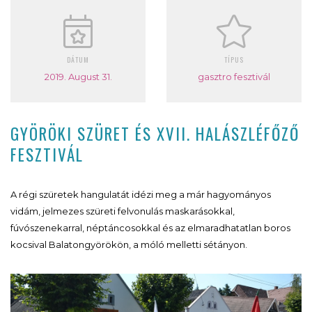
DÁTUM
TÍPUS
2019. August 31.
gasztro fesztivál
GYÖRÖKI SZÜRET ÉS XVII. HALÁSZLÉFŐZŐ
FESZTIVÁL
A régi szüretek hangulatát idézi meg a már hagyományos
vidám, jelmezes szüreti felvonulás maskarásokkal,
fúvószenekarral, néptáncosokkal és az elmaradhatatlan boros
kocsival Balatongyörökön, a móló melletti sétányon.