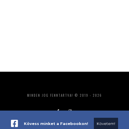
MINDEN JOG FENNTARTVA! © 2019 - 2026
Kövess minket a Facebookon!
Követem!
ADATKEZELÉS
IMPRESSZUM
MÉDIAAJÁNLAT