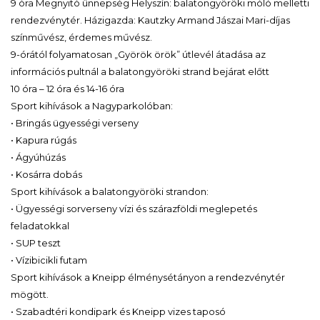
9 óra Megnyitó ünnepség Helyszín: balatongyöröki móló melletti
rendezvénytér. Házigazda: Kautzky Armand Jászai Mari-díjas
színművész, érdemes művész.
9-órától folyamatosan „Györök örök” útlevél átadása az
információs pultnál a balatongyöröki strand bejárat előtt
10 óra – 12 óra és 14-16 óra
Sport kihívások a Nagyparkolóban:
• Bringás ügyességi verseny
• Kapura rúgás
• Ágyúhúzás
• Kosárra dobás
Sport kihívások a balatongyöröki strandon:
• Ügyességi sorverseny vízi és szárazföldi meglepetés
feladatokkal
• SUP teszt
• Vízibicikli futam
Sport kihívások a Kneipp élménysétányon a rendezvénytér
mögött.
• Szabadtéri kondipark és Kneipp vizes taposó