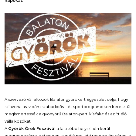
napokat.
A szervező Vállalkozók Balatongyörökért Egyesület célja, hogy
színvonalas, vidám szabadidős – és sportprogramokon keresztül
megismertessék a gyönyörű Balaton-parti kis falut és az itt élő
vállalkozókat.
A
Györök Örök Fesztivál
a falu több helyszínén kerül
megrendezésre, a strandon, a móló melletti rendezvénytéren, a