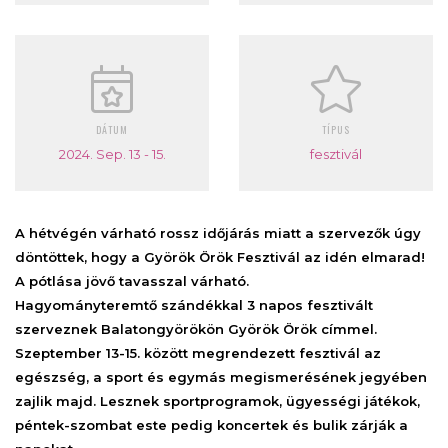
DÁTUM
TÍPUS
2024. Sep. 13 - 15.
fesztivál
A hétvégén várható rossz időjárás miatt a szervezők úgy
döntöttek, hogy a Györök Örök Fesztivál az idén elmarad!
A pótlása jövő tavasszal várható.
Hagyományteremtő szándékkal 3 napos fesztivált
szerveznek Balatongyörökön Györök Örök címmel.
Szeptember 13-15. között megrendezett fesztivál az
egészség, a sport és egymás megismerésének jegyében
zajlik majd. Lesznek sportprogramok, ügyességi játékok,
péntek-szombat este pedig koncertek és bulik zárják a