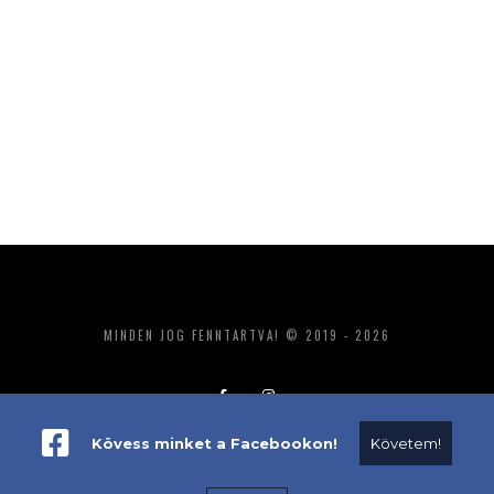
MINDEN JOG FENNTARTVA! © 2019 - 2026
Kövess minket a Facebookon!
Követem!
ADATKEZELÉS
IMPRESSZUM
MÉDIAAJÁNLAT