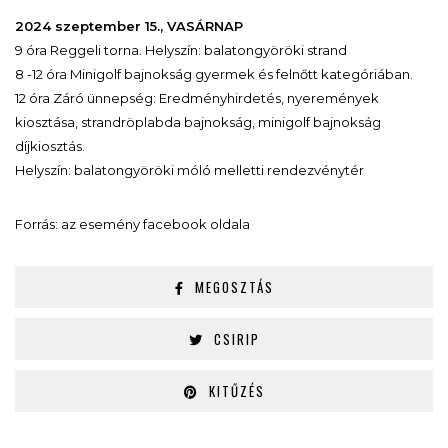
2024 szeptember 15., VASÁRNAP
9 óra Reggeli torna. Helyszín: balatongyöröki strand
8 -12 óra Minigolf bajnokság gyermek és felnőtt kategóriában.
12 óra Záró ünnepség: Eredményhirdetés, nyeremények
kiosztása, strandröplabda bajnokság, minigolf bajnokság
díjkiosztás.
Helyszín: balatongyöröki móló melletti rendezvénytér
Forrás: az esemény facebook oldala
MEGOSZTÁS
CSIRIP
KITŰZÉS