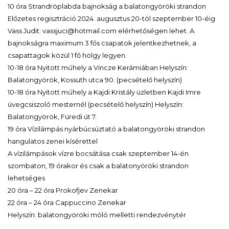
10 óra Strandröplabda bajnokság a balatongyöröki strandon
Előzetes regisztráció 2024. augusztus 20-tól szeptember 10-éig
Vass Judit: vassjuci@hotmail.com elérhetőségen lehet. A
bajnokságra maximum 3 fős csapatok jelentkezhetnek, a
csapattagok közül 1 fő hölgy legyen.
10-18 óra Nyitott műhely a Vincze Kerámiában Helyszín:
Balatongyörök, Kossuth utca 90. (pecsételő helyszín)
10-18 óra Nyitott műhely a Kajdi Kristály üzletben Kajdi Imre
üvegcsiszoló mesternél (pecsételő helyszín) Helyszín:
Balatongyörök, Füredi út 7.
19 óra Vízilámpás nyárbúcsúztató a balatongyöröki strandon
hangulatos zenei kísérettel
A vízilámpások vízre bocsátása csak szeptember 14-én
szombaton, 19 órakor és csak a balatonyöröki strandon
lehetséges
20 óra – 22 óra Prokofjev Zenekar
22 óra – 24 óra Cappuccino Zenekar
Helyszín: balatongyöröki móló melletti rendezvénytér