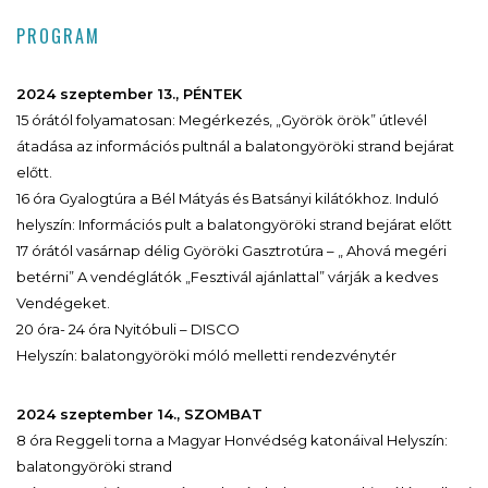
PROGRAM
2024 szeptember 13., PÉNTEK
15 órától folyamatosan: Megérkezés, „Györök örök” útlevél
átadása az információs pultnál a balatongyöröki strand bejárat
előtt.
16 óra Gyalogtúra a Bél Mátyás és Batsányi kilátókhoz. Induló
helyszín: Információs pult a balatongyöröki strand bejárat előtt
17 órától vasárnap délig Györöki Gasztrotúra – „ Ahová megéri
betérni” A vendéglátók „Fesztivál ajánlattal” várják a kedves
Vendégeket.
20 óra- 24 óra Nyitóbuli – DISCO
Helyszín: balatongyöröki móló melletti rendezvénytér
2024 szeptember 14., SZOMBAT
8 óra Reggeli torna a Magyar Honvédség katonáival Helyszín:
balatongyöröki strand