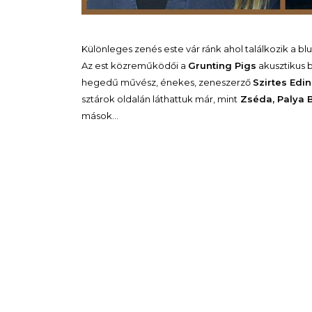
Különleges zenés este vár ránk ahol találkozik a blues
Az est közreműködői a
Grunting Pigs
akusztikus 
hegedű művész, énekes, zeneszerző
Szirtes Edi
sztárok oldalán láthattuk már, mint
Zséda, Palya B
mások…