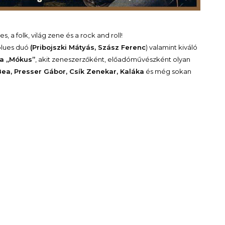
, a folk, világ zene és a rock and roll!
blues duó
(Pribojszki Mátyás, Szász Ferenc
) valamint kiváló
na „Mókus”
, akit zeneszerzőként, előadóművészként olyan
ea, Presser Gábor, Csík Zenekar, Kaláka
és még sokan