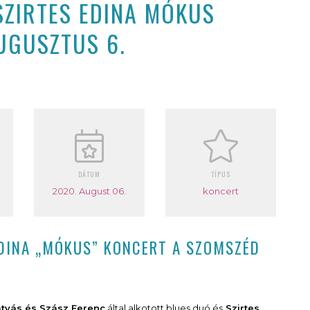
SZIRTES EDINA MÓKUS
UGUSZTUS 6.
DÁTUM
TÍPUS
2020. August 06.
koncert
EDINA „MÓKUS” KONCERT A SZOMSZÉD
átyás és Szász Ferenc
által alkotott blues duó és
Szirtes