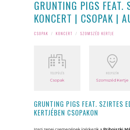
GRUNTING PIGS FEAT. 
KONCERT | CSOPAK | A
CSOPAK
/
KONCERT
/
SZOMSZÉD KERTJE
TELEPÜLÉS
HELYSZÍN
Csopak
Szomszéd Kertje
GRUNTING PIGS FEAT. SZIRTES 
KERTJÉBEN CSOPAKON
Igazi zenei csemegének ígérkezik a
Pribojszki M