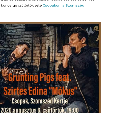
koncertje csütörtök este
Csopakon, a Szomszéd