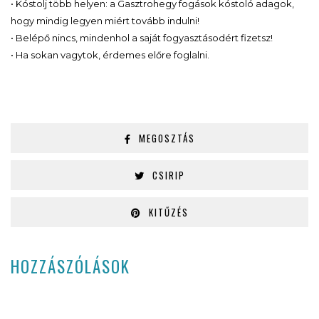
• Kóstolj több helyen: a Gasztrohegy fogások kóstoló adagok,
hogy mindig legyen miért tovább indulni!
• Belépő nincs, mindenhol a saját fogyasztásodért fizetsz!
• Ha sokan vagytok, érdemes előre foglalni.
MEGOSZTÁS
CSIRIP
KITŰZÉS
HOZZÁSZÓLÁSOK