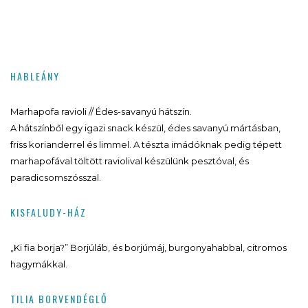
HABLEÁNY
Marhapofa ravioli // Édes-savanyú hátszín.
A hátszínből egy igazi snack készül, édes savanyú mártásban,
friss korianderrel és limmel. A tészta imádóknak pedig tépett
marhapofával töltött raviolival készülünk pesztóval, és
paradicsomszósszal.
KISFALUDY-HÁZ
„Ki fia borja?” Borjúláb, és borjúmáj, burgonyahabbal, citromos
hagymákkal.
TILIA BORVENDÉGLŐ