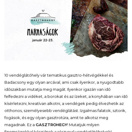
10 vendéglátóhely vár tematikus gasztro-hétvégékkel és
Badacsony egy olyan arcával, ami csak ilyenkor, a nyugodtabb
időszakban mutatja meg magát. Ilyenkor igazán van idő
felfedezni a vidéket, a borokat és az ízeket, a konyhában van idő
kísérletezni, kreatívan alkotni, a vendégek pedig élvezhetik az
otthonos, személyesebb vendéglátást. Izgalmas falatok, sztorik,
fogások, és egy olyan gasztrotúra, amit te alkotsz meg
magadnak. Ez a
GASZTROHEGY
! Mutatjuk milyen
finomságokkal készülnek a részvevő vendéglátóhelyek!