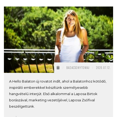
/
BADACSONYTOMAJ
/
2020.07.12.
A Hello Balaton új rovatot indít, ahol a Balatonhoz kötődő,
inspiráló emberekkel készítünk személyesebb
hangvételű interjút. Első alkalommal a Laposa Birtok
borászával, marketing vezetőjével, Laposa Zsófival
beszélgettünk.