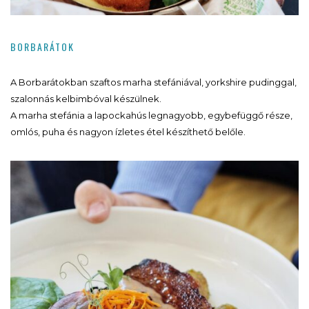
BORBARÁTOK
A Borbarátokban szaftos marha stefániával, yorkshire pudinggal,
szalonnás kelbimbóval készülnek.
A marha stefánia a lapockahús legnagyobb, egybefüggő része,
omlós, puha és nagyon ízletes étel készíthető belőle.