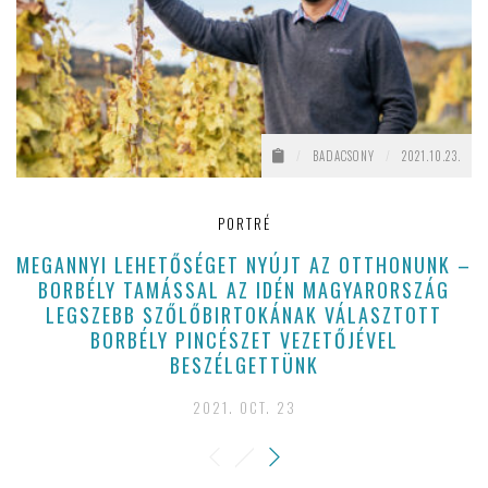
/
BADACSONY
/
2021.10.23.
PORTRÉ
MEGANNYI LEHETŐSÉGET NYÚJT AZ OTTHONUNK –
BORBÉLY TAMÁSSAL AZ IDÉN MAGYARORSZÁG
LEGSZEBB SZŐLŐBIRTOKÁNAK VÁLASZTOTT
BORBÉLY PINCÉSZET VEZETŐJÉVEL
BESZÉLGETTÜNK
2021. OCT. 23