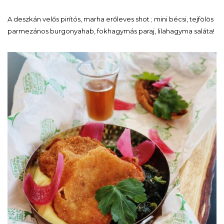
A deszkán velős pirítós, marha erőleves shot ; mini bécsi, tejfölös
parmezános burgonyahab, fokhagymás paraj, lilahagyma saláta!