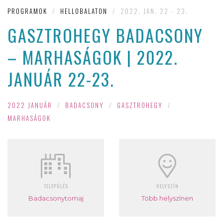
PROGRAMOK
/
HELLOBALATON
/
2022. JAN. 22 - 23.
GASZTROHEGY BADACSONY
– MARHASÁGOK | 2022.
JANUÁR 22-23.
2022 JANUÁR
/
BADACSONY
/
GASZTROHEGY
/
MARHASÁGOK
TELEPÜLÉS
HELYSZÍN
Badacsonytomaj
Több helyszínen