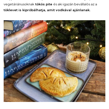
vegetáriánusoknak
tökös pite
és aki igazán bevállalós az a
töklevet is kipróbálhatja, amit vodkával ajánlanak.