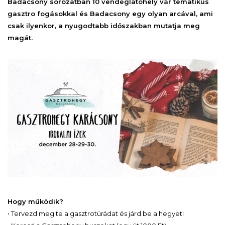
Badacsony sorozatban 10 vendéglátóhely vár tematikus
gasztro fogásokkal és Badacsony egy olyan arcával, ami
csak ilyenkor, a nyugodtabb időszakban mutatja meg
magát.
Hogy működik?
• Tervezd meg te a gasztrotúrádat és járd be a hegyet!