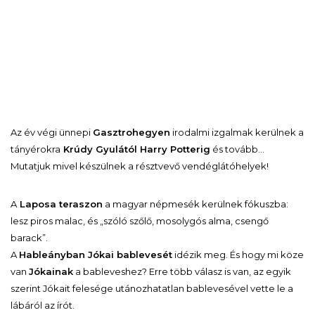
Az év végi ünnepi
Gasztrohegyen
irodalmi izgalmak kerülnek a
tányérokra
Krúdy Gyulától Harry Potterig
és tovább…
Mutatjuk mivel készülnek a résztvevő vendéglátóhelyek!
A
Laposa teraszon
a magyar népmesék kerülnek fókuszba:
lesz piros malac, és „szóló szőlő, mosolygós alma, csengő
barack”.
A
Hableányban Jókai bablevesét
idézik meg. És hogy mi köze
van
Jókainak
a bableveshez? Erre több válasz is van, az egyik
szerint Jókait felesége utánozhatatlan bablevesével vette le a
lábáról az írót.