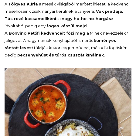
A
Tölgyes Kúria
a mesék világából merített ihletet: a kedvenc
mesehőseink zsákmányai kerülnek a tányérra.
Vuk prédája,
Tás rozé kacsamellként,
a
nagy ho-ho-ho-horgász
jóvoltából pedig egy
fogas készül majd.
A Bonvino Petőfi kedvenceit főzi meg
a Minek nevezzelek?
jeligével. A nagymamák konyhájából ismerős
köményes
rántott levest
tálalják kukoricagombóccal, második fogásként
pedig
pecsenyehúst és túrós csuszát kínálnak.