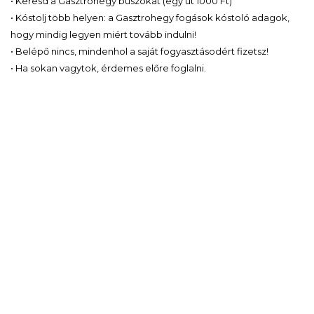
• Keresd a Gasztrohegy buszokat (egy út 1000 Ft)
• Kóstolj több helyen: a Gasztrohegy fogások kóstoló adagok,
hogy mindig legyen miért tovább indulni!
• Belépő nincs, mindenhol a saját fogyasztásodért fizetsz!
• Ha sokan vagytok, érdemes előre foglalni.