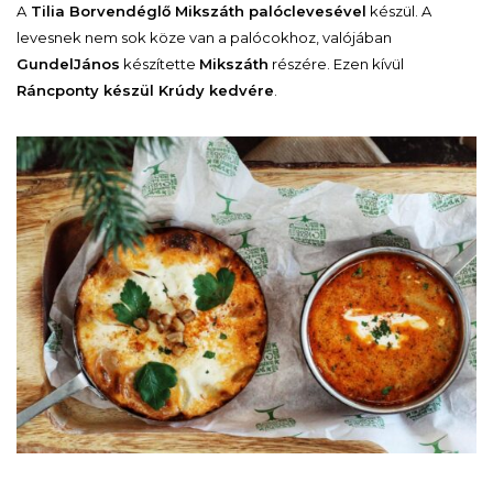
A
Tilia Borvendéglő Mikszáth palóclevesével
készül. A
levesnek nem sok köze van a palócokhoz, valójában
Gundel
János
készítette
Mikszáth
részére. Ezen kívül
Ráncponty készül Krúdy kedvére
.