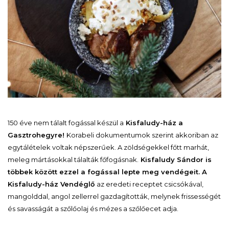
150 éve nem tálalt fogással készül a
Kisfaludy-ház a
Gasztrohegyre!
Korabeli dokumentumok szerint akkoriban az
egytálételek voltak népszerűek. A zöldségekkel főtt marhát,
meleg mártásokkal tálalták főfogásnak.
Kisfaludy Sándor is
többek között ezzel a fogással lepte meg vendégeit. A
Kisfaludy-ház Vendéglő
az eredeti receptet csicsókával,
mangolddal, angol zellerrel gazdagították, melynek frissességét
és savasságát a szőlőolaj és mézes a szőlőecet adja.