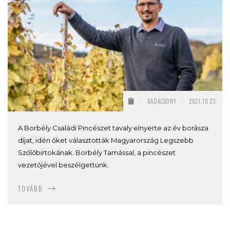
/
BADACSONY
/
2021.10.23.
A Borbély Családi Pincészet tavaly elnyerte az év borásza
díjat, idén őket választották Magyarország Legszebb
Szőlőbirtokának. Borbély Tamással, a pincészet
vezetőjével beszélgettünk.
TOVÁBB