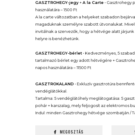
GASZTROHEGY-jegy
+
A la Carte
•
Gasztrohegy po
használatára – 1500 Ft
A la carte változatban a helyeket szabadon bejár
magaduknak személyre szabott útvonalukat. Mivel 
invitálnak a szervezők, hogy a hétvége alatt járjun
helyre is benézhetünk.
GASZTROHEGY-bérlet
• Kedvezményes, 5 szabado
tartalmazó bérlet egy adott hétvégére + Gasztroheg
napos használatára – 11500 Ft
GASZTROKALAND
• Exkluzív gasztrotúra bennfen
vendéglátókkal.
Tartalma: 5 vendéglátóhely meglátogatása: 5 gasz
pohár + karszalag, mely feljogosít az elektromos bu
Indul: minden Gasztrohegy hétvége szombatján / Tal
MEGOSZTÁS