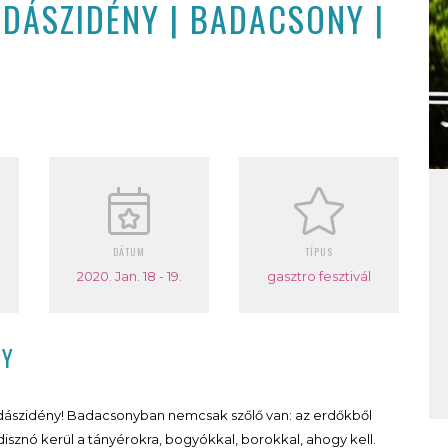
ADÁSZIDÉNY | BADACSONY |
DÁTUM
TÍPUS
2020. Jan. 18 - 19.
gasztro fesztivál
NY
 Vadászidény! Badacsonyban nemcsak szőlő van: az erdőkből
ddisznó kerül a tányérokra, bogyókkal, borokkal, ahogy kell.