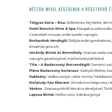
NÉZZÜK MIVEL KÉSZÜLNEK A RÉSZTVEVŐ 
Tölgyes Kúria – Riza:
Zellerleves, fürj rilette, d
Hotel Bonvino Wine & Spa:
Mangalica szalonnába
Csokoládé mousse, erdei szeder ropogós
Borbarátok Vendéglő:
Zsályás erdei gombaleves, k
birsalmás gnocchi
Istvándy Birtok és Borműhely:
Szarvas vadas sz
ropogós gesztenyével, macha teás piskótával
Tilia – A Badacsonyi Borvendéglő:
Gemenci vadg
Pláne Badacsony borterasz:
Vadnyúl rillettes, 
Hableány
: Vadkocsonya• cékla •torma / Vaddisz
Kisfaludy-ház Étterem:
Vörösboros őzlapocka cék
Vánkos
: Szarvas pörkölt lekváros derelyével, Túr
Laposa Birtok:
Muflon szűz, édesburgonya