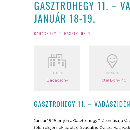
GASZTROHEGY 11. – V
JANUÁR 18-19.
BADACSONY
/
GASZTROHEGY
TELEPÜLÉS
HELYSZÍN
Badacsony
Hotel BonVino
GASZTROHEGY 11. – VADÁSZIDÉ
Január 18-19-én jön a Gasztrohegy 11. állomása, a
télen előjönnek az ott élő vadak is. Őz, szarvas, va