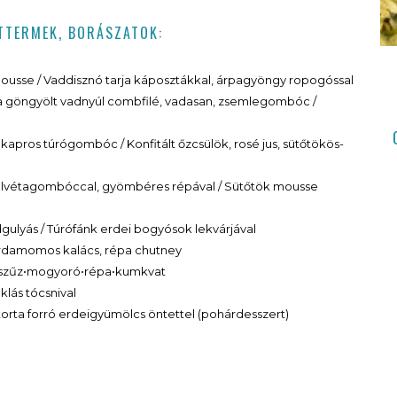
ÉTTERMEK, BORÁSZATOK:
ió mousse / Vaddisznó tarja káposztákkal, árpagyöngy ropogóssal
 göngyölt vadnyúl combfilé, vadasan, zsemlegombóc /
apros túrógombóc / Konfitált őzcsülök, rosé jus, sütőtökös-
alvétagombóccal, gyömbéres répával / Sütőtök mousse
ulyás / Túrófánk erdei bogyósok lekvárjával
kardamomos kalács, répa chutney
nószűz•mogyoró•répa•kumkvat
lás tócsnival
ótorta forró erdeigyümölcs öntettel (pohárdesszert)