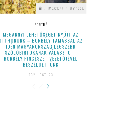
/
BADACSONY
/
2021.10.23.
PORTRÉ
MEGANNYI LEHETŐSÉGET NYÚJT AZ
VARGA BAL
OTTHONUNK – BORBÉLY TAMÁSSAL AZ
2026 JÚL
IDÉN MAGYARORSZÁG LEGSZEBB
202
SZŐLŐBIRTOKÁNAK VÁLASZTOTT
BORBÉLY PINCÉSZET VEZETŐJÉVEL
BESZÉLGETTÜNK
2021. OCT. 23