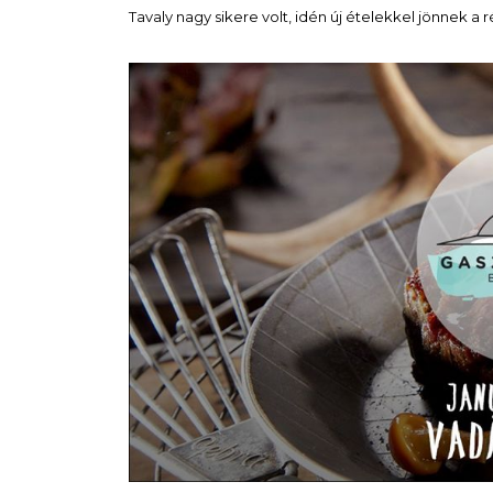
Tavaly nagy sikere volt, idén új ételekkel jönnek a