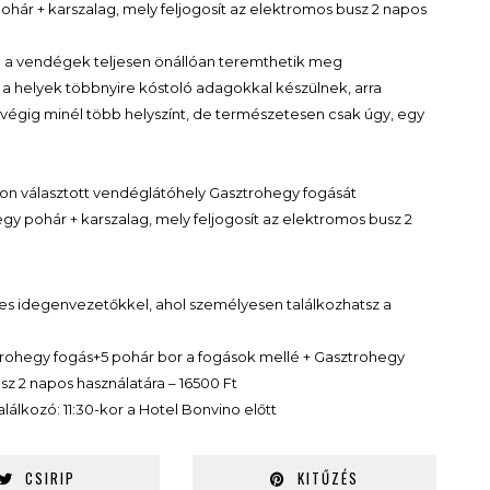
hár + karszalag, mely feljogosít az elektromos busz 2 napos
va a vendégek teljesen önállóan teremthetik meg
a helyek többnyire kóstoló adagokkal készülnek, arra
k végig minél több helyszínt, de természetesen csak úgy, egy
n választott vendéglátóhely Gasztrohegy fogását
y pohár + karszalag, mely feljogosít az elektromos busz 2
tes idegenvezetőkkel, ahol személyesen találkozhatsz a
trohegy fogás+5 pohár bor a fogások mellé + Gasztrohegy
sz 2 napos használatára – 16500 Ft
álkozó: 11:30-kor a Hotel Bonvino előtt
CSIRIP
KITŰZÉS