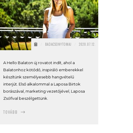
/
BADACSONYTOMAJ
/
2020.07.12.
A Hello Balaton új rovatot indít, ahol a
Balatonhoz kötődő, inspiráló emberekkel
készítünk személyesebb hangvételű
interjút. Első alkalommal a Laposa Birtok
borászával, marketing vezetőjével, Laposa
Zsófival beszélgettünk.
TOVÁBB