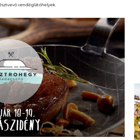
 résztvevő vendéglátóhelyek.