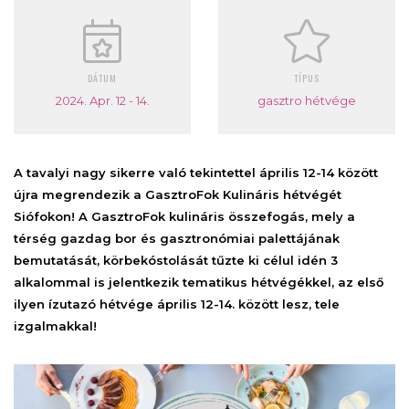
DÁTUM
TÍPUS
2024. Apr. 12 - 14.
gasztro hétvége
A tavalyi nagy sikerre való tekintettel április 12-14 között
újra megrendezik a GasztroFok Kulináris hétvégét
Siófokon! A GasztroFok kulináris összefogás, mely a
térség gazdag bor és gasztronómiai palettájának
bemutatását, körbekóstolását tűzte ki célul idén 3
alkalommal is jelentkezik tematikus hétvégékkel, az első
ilyen ízutazó hétvége április 12-14. között lesz, tele
izgalmakkal!