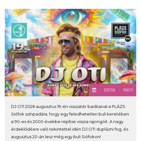
/
SIÓFOK
/
PARTY
DJ OTI 2026 augusztus 19-én visszatér barátaival a PLÁZS
Siófok színpadára, hogy egy feledhetetlen buli keretében
a 90-es és 2000 évekbe repítse vissza rajongóit. A nagy
érdeklődésre való tekintettel idén DJ OTI duplázni fog, és
augusztus 20-án lesz még egy buli Siófokon!