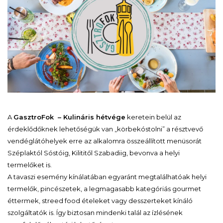
A
GasztroFok – Kulináris hétvége
keretein belül az
érdeklődőknek lehetőségük van „körbekóstolni” a résztvevő
vendéglátóhelyek erre az alkalomra összeállított menüsorát
Széplaktól Sóstóig, Kilititől Szabadiig, bevonva a helyi
termelőket is.
A tavaszi esemény kínálatában egyaránt megtalálhatóak helyi
termelők, pincészetek, a legmagasabb kategóriás gourmet
éttermek, streed food ételeket vagy desszerteket kínáló
szolgáltatók is. Így biztosan mindenki talál az ízlésének