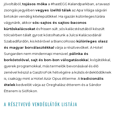
jóvoltából,
tojásos móka
a #hastEGG Kalandparkban, a tavaszi
zsongás jegyében
vegyes ízelítő tálak
az Apa Világa ságvári
birtokán vendég kitelepülőkkel. Ha igazán különleges túrára
vágynánk, akkor
sós-sajtos és sajtos-baconos
kürtőskalácsokat
és frissen sült ,sós kalácstésztából készült
tölcsérben tálalt gyrost kóstolhatunk a Julcsi Kalácsodánál
Szabadifürdőn, kis kitérővel a BiancoRosso
különleges olasz
és magyar borválasztékkal
várja a résztvevőket. A Hotel
Sungarden nem mindennapi menüvel,
pálinka és
borkóstolóval, sajt és bon-bon válogatásokka
l, kvízjátékkal,
gyerek programokkal, más termelők bevonásával és élő
zenével készül a GasztroFok hétvégére a külsős érdeklődőknek
is, csakúgy mint a Hotel Azúr Opus étterme. A
tradicionális
ételek
kedvelőit várja az Öreghalász étterem és a Sándor
Étterem is Siófokon.
A RÉSZTVEVŐ VENDÉGLÁTÓK LISTÁJA