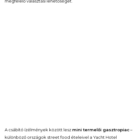
megfelelő választási lehetőséget.
A csábító ízélmények között lesz
mini termelői gasztropiac
–
különböző országok street food ételeivel a Yacht Hotel