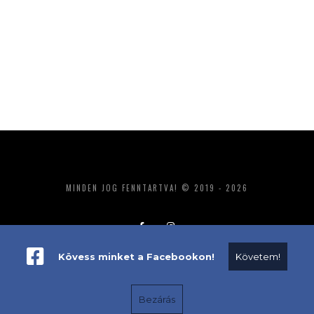
MINDEN JOG FENNTARTVA! © 2019 - 2026
Kövess minket a Facebookon!
Követem!
ADATKEZELÉS
IMPRESSZUM
MÉDIAAJÁNLAT
Bezárás