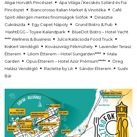
Aligai Horváth Pincészet
Apa Világa / Kecskés Szilárd és Fia
Pincészet
Biancorosso Italian Market & Vinotéka
Café
Spirit-Allergèn mentes finomságok Siófok
Dinasztia
Cukrászda
Egy Csipet Nàpoly
Grund Bistro & Pub
HashtEGG – Toyee Kalandpark
BlueDot Bistro – Hotel Yacht
**** Wellness & Business
Julcsi Kalácsoda Food Truck
KisKert Vendéglő
Kovászvirág Pékműhely
Lavender Terasz
Étterem
Liliom Étterem – Hotel Sungarden****
Mala
Garden
Opus Étterem – Hotel Azúr Prémium*****
Öreg
Halász Vendéglő
Raclette by Lili
Sándor Étterem
Sushi
Bár