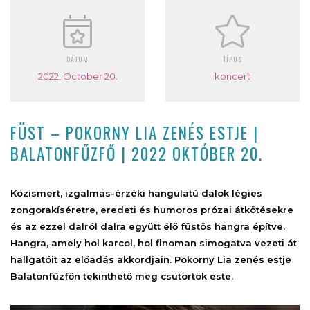
DÁTUM
TÍPUS
2022. October 20.
koncert
FÜST – POKORNY LIA ZENÉS ESTJE |
BALATONFŰZFŐ | 2022 OKTÓBER 20.
Közismert, izgalmas-érzéki hangulatú dalok légies
zongorakíséretre, eredeti és humoros prózai átkötésekre
és az ezzel dalról dalra együtt élő füstös hangra építve.
Hangra, amely hol karcol, hol finoman simogatva vezeti át
hallgatóit az előadás akkordjain. Pokorny Lia zenés estje
Balatonfűzfőn tekinthető meg csütörtök este.