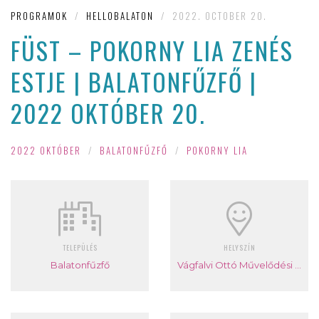
PROGRAMOK
/
HELLOBALATON
/
2022. OCTOBER 20.
FÜST – POKORNY LIA ZENÉS
ESTJE | BALATONFŰZFŐ |
2022 OKTÓBER 20.
2022 OKTÓBER
/
BALATONFŰZFŐ
/
POKORNY LIA
TELEPÜLÉS
HELYSZÍN
Balatonfűzfő
Vágfalvi Ottó Művelődési Ház