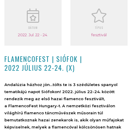
DÁTUM
TÍPUS
2022. Jul. 22 - 24.
fesztivál
FLAMENCOFEST | SIÓFOK |
2022 JÚLIUS 22-24. (X)
Andalúzia házhoz jön…tölts te is 3 szédületes spanyol
tematikájú napot Siófokon! 2022. július 22-24. között
rendezik meg az első hazai flamenco fesztivált,
a FlamencoFest Hungary-t. A nemzetközi fesztiválon
világhírű flamenco táncművészek műsorain túl
bemutatkoznak hazai zenekarok is, akik olyan műfajokat
képviselnek, melyek a flamencóval kölcsönösen hatnak