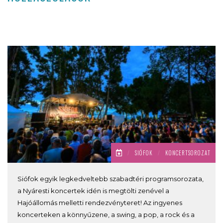
/
SIÓFOK
/
KONCERTSOROZAT
Siófok egyik legkedveltebb szabadtéri programsorozata,
a Nyáresti koncertek idén is megtölti zenével a
Hajóállomás melletti rendezvényteret! Az ingyenes
koncerteken a könnyűzene, a swing, a pop, a rock és a