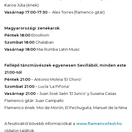
Karosi Júlia (ének)
Vasárnap 17:00-17:30
– Alex Torres (flamenco gitár)
Magyarországi zenekarok
Péntek 18:00
EtnoRom
Szombat 18:00
Chalaban
Vasárnap 18:00
Mai Rumba Latin Music
Fellépő táncművészek egyenesen Sevillából, minden este
21:00-tól
Péntek 21:00
– Antonio Molina ‘El Choro’
Szombat 21:00
– Lucía ‘La Piñona’
Vasárnap 21:00
– Juan José Jaén ‘El Junco’ y Susana Casas
Flamenco gitár: Juan Campallo
Flamenco ének: Moi de Morón, El Pechuguita, Manuel de la Nina
A fesztiválról bővebb információkat a
www.flamencofest.hu
oldalon találtok.