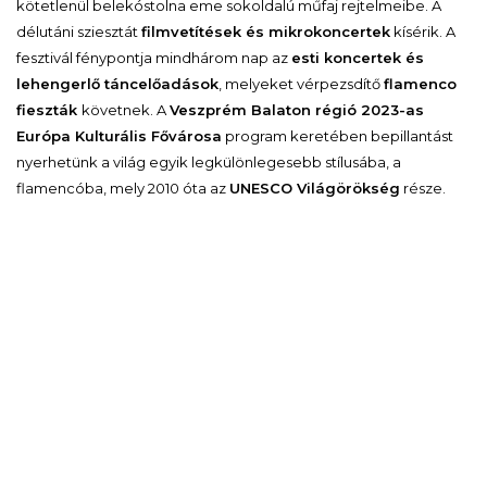
kötetlenül belekóstolna eme sokoldalú műfaj rejtelmeibe. A
délutáni sziesztát
filmvetítések és mikrokoncertek
kísérik. A
fesztivál fénypontja mindhárom nap az
esti koncertek és
lehengerlő táncelőadások
, melyeket vérpezsdítő
flamenco
fieszták
követnek. A
Veszprém Balaton régió 2023-as
Európa Kulturális Fővárosa
program keretében bepillantást
nyerhetünk a világ egyik legkülönlegesebb stílusába, a
flamencóba, mely 2010 óta az
UNESCO Világörökség
része.