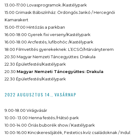
13.00-17.00 Lovasprogramok /Kastélypark
15.00 Grimask Bábszínház: Ördöngős Jankó / Hercegnői
Kamarakert
15.00-17.00 Hintózás a parkban
16.00-18.00 Gyerek fixi verseny/Kastélypark
16.00-18.00 Arcfestés, lufibohóc /Kastélypark
18.00 Filmvetítés gyerekeknek: L’ECSÓ/Márványterem
20.30 Magyar Nemzeti Táncegyüttes: Drakula
22.30 Épületfestés/Kastélypark
20.30
Magyar Nemzeti Táncegyüttes: Drakula
22.30 Épületfestés/Kastélypark
2022 AUGUSZTUS 14., VASÁRNAP
9.00-18.00 Virágvásár
10.00- 13.00 Henna festés /Hátsó park
10.00-14.00 Óriás buborék show / Kastélypark
10.00-16.00 Kincskeresőjáték, Festetics kvíz családoknak / Indul: