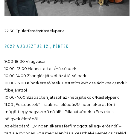
22.30 Épületfestés/Kastélypark
2022 AUGUSZTUS 12., PÉNTEK
9.00-18.00 Virágvásár
10.00- 13.00 Henna festés /Hátsó park
10.00-14.00 Zsonglőr játszóház /Hátsó park
10.00-16.00 Kincskeresőjáték, Festetics kvíz családoknak / Indul:
főbejárattól
10.00-17.00 Szabadtéri játszóház -népi játékok /Kastélypark
11.00 „Festeticsek” – szakmai előadás/Minden sikeres férfi
mögött egy nagyszerű nő áll! – Pillanatképek a Festetics
hölgyek életéből.
Az előadásról: „Minden sikeres férfi mögött áll egy erős nő!” –
tartja a mondás. Ez a megállapítás a keszthelyi Festetics család