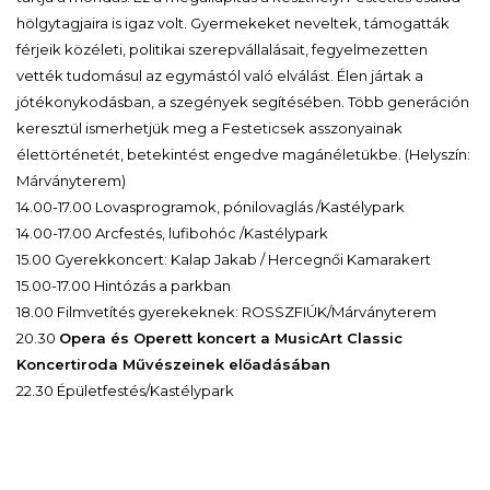
hölgytagjaira is igaz volt. Gyermekeket neveltek, támogatták
férjeik közéleti, politikai szerepvállalásait, fegyelmezetten
vették tudomásul az egymástól való elválást. Élen jártak a
jótékonykodásban, a szegények segítésében. Több generáción
keresztül ismerhetjük meg a Festeticsek asszonyainak
élettörténetét, betekintést engedve magánéletükbe. (Helyszín:
Márványterem)
14.00-17.00 Lovasprogramok, pónilovaglás /Kastélypark
14.00-17.00 Arcfestés, lufibohóc /Kastélypark
15.00 Gyerekkoncert: Kalap Jakab / Hercegnői Kamarakert
15.00-17.00 Hintózás a parkban
18.00 Filmvetítés gyerekeknek: ROSSZFIÚK/Márványterem
20.30
Opera és Operett koncert a MusicArt Classic
Koncertiroda Művészeinek előadásában
22.30 Épületfestés/Kastélypark