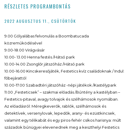
RÉSZLETES PROGRAMBONTÁS
2022 AUGUSZTUS 11., CSÜTÖRTÖK
9.00 Gólyalábas felvonulás a Boombatucada
közreműködésével
9.00-18.00 Virágvásár
10.00- 13.00 Henna festés /Hátsó park
10.00-14.00 Zsonglőr játszóház /Hátsó park
10.00-16.00 Kincskeresőjáték, Festetics kvíz családoknak / Indul:
főbejárattól
10.00-17.00 Szabadtéri játszóház -népi játékok /Kastélypark
11.00 „Festeticsek” – szakmai előadás /Bűntény a kastélyban –
Festetics-pitaval, avagy tolvajok és szélhámosok nyomában.
Az előadásról: Méregkeverők, rablók, szélhámosok és
detektívek, versenylovak, lepedők, arany- és ezüstkincsek,
valamint egy télikabát és egy piros-fehér csíkos harisnya: múlt
századok bűnügyei elevenednek meg a keszthelyi Festetics