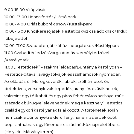
9.00-18.00 Virágvásár
10.00- 13.00 Henna festés /Hátsó park
10.00-14.00 Óriás buborék show / Kastélypark
10.00-16.00 Kincskeresőjáték, Festetics kvíz családoknak / Indul:
főbejárattól
10.00-17.00 Szabadtéri játszóház -népi játékok /Kastélypark
11.00 Szabadtéri edzés Varga András személyi edzővel
/Kastélypark
11.00 „Festeticsek” – szakmai előadás/Bűntény a kastélyban –
Festetics-pitaval, avagy tolvajok és szélhámosok nyomában.
Az előadásról: Méregkeverők, rablók, szélhámosok és
detektívek, versenylovak, lepedők, arany- és ezüstkincsek,
valamint egy télikabát és egy piros-fehér csíkos harisnya: múlt
századok bűnügyei elevenednek meg a keszthelyi Festetics
család egykori kastélyának falai között. A történetek során
nemcsak a bűntényekre derül fény, hanem az érdeklődők
bepillanthatnak egy főnemesi család hétköznapi életébe is.
(Helyszín: Márványterem)