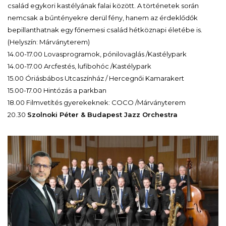
család egykori kastélyának falai között. A történetek során
nemcsak a bűntényekre derül fény, hanem az érdeklődők
bepillanthatnak egy főnemesi család hétköznapi életébe is.
(Helyszín: Márványterem)
14.00-17.00 Lovasprogramok, pónilovaglás /Kastélypark
14.00-17.00 Arcfestés, lufibohóc /Kastélypark
15.00 Óriásbábos Utcaszínház / Hercegnői Kamarakert
15.00-17.00 Hintózás a parkban
18.00 Filmvetítés gyerekeknek: COCO /Márványterem
20.30
Szolnoki Péter & Budapest Jazz Orchestra