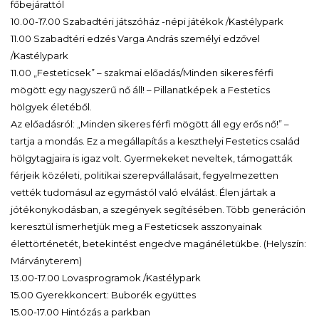
főbejárattól
10.00-17.00 Szabadtéri játszóház -népi játékok /Kastélypark
11.00 Szabadtéri edzés Varga András személyi edzővel
/Kastélypark
11.00 „Festeticsek” – szakmai előadás/Minden sikeres férfi
mögött egy nagyszerű nő áll! – Pillanatképek a Festetics
hölgyek életéből.
Az előadásról: „Minden sikeres férfi mögött áll egy erős nő!” –
tartja a mondás. Ez a megállapítás a keszthelyi Festetics család
hölgytagjaira is igaz volt. Gyermekeket neveltek, támogatták
férjeik közéleti, politikai szerepvállalásait, fegyelmezetten
vették tudomásul az egymástól való elválást. Élen jártak a
jótékonykodásban, a szegények segítésében. Több generáción
keresztül ismerhetjük meg a Festeticsek asszonyainak
élettörténetét, betekintést engedve magánéletükbe. (Helyszín:
Márványterem)
13.00-17.00 Lovasprogramok /Kastélypark
15.00 Gyerekkoncert: Buborék együttes
15.00-17.00 Hintózás a parkban