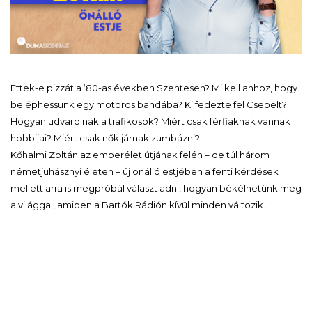
Ettek-e pizzát a ‘80-as években Szentesen? Mi kell ahhoz, hogy
beléphessünk egy motoros bandába? Ki fedezte fel Csepelt?
Hogyan udvarolnak a trafikosok? Miért csak férfiaknak vannak
hobbijai? Miért csak nők járnak zumbázni?
Kőhalmi Zoltán az emberélet útjának felén – de túl három
németjuhásznyi életen – új önálló estjében a fenti kérdések
mellett arra is megpróbál választ adni, hogyan békélhetünk meg
a világgal, amiben a Bartók Rádión kívül minden változik.