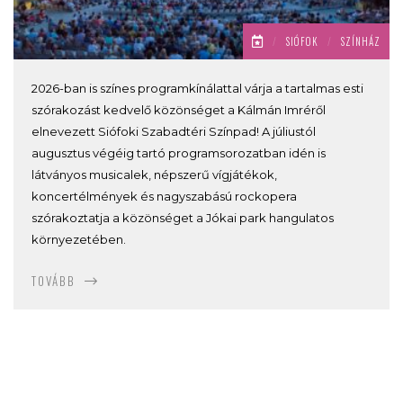
/
SIÓFOK
/
SZÍNHÁZ
2026-ban is színes programkínálattal várja a tartalmas esti
szórakozást kedvelő közönséget a Kálmán Imréről
elnevezett Siófoki Szabadtéri Színpad! A júliustól
augusztus végéig tartó programsorozatban idén is
látványos musicalek, népszerű vígjátékok,
koncertélmények és nagyszabású rockopera
szórakoztatja a közönséget a Jókai park hangulatos
környezetében.
TOVÁBB