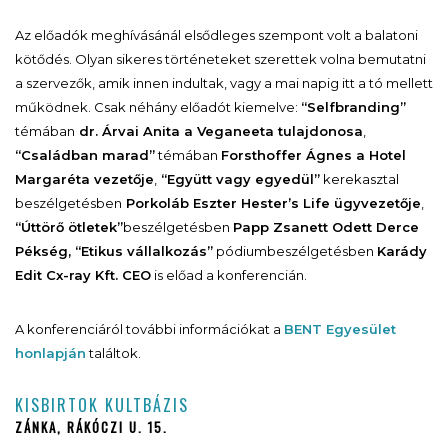
Az előadók meghívásánál elsődleges szempont volt a balatoni
kötődés. Olyan sikeres történeteket szerettek volna bemutatni
a szervezők, amik innen indultak, vagy a mai napig itt a tó mellett
működnek. Csak néhány előadót kiemelve:
“Selfbranding”
témában
dr. Árvai Anita a Veganeeta tulajdonosa
,
“Családban marad”
témában
Forsthoffer Ágnes a Hotel
Margaréta vezetője
,
“Együtt vagy egyedül”
kerekasztal
beszélgetésben
Porkoláb Eszter Hester’s Life ügyvezetője
,
“Úttörő ötletek”
beszélgetésben
Papp Zsanett Odett Derce
Pékség,
“Etikus vállalkozás”
pódiumbeszélgetésben
Karády
Edit Cx-ray Kft. CEO
is előad a konferencián.
A konferenciáról további információkat a
BENT Egyesület
honlapján
találtok.
KISBIRTOK KULTBÁZIS
ZÁNKA, RÁKÓCZI U. 15.