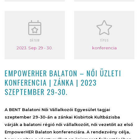
DÁTUM
TÍPUS
2023. Sep. 29 - 30.
konferencia
EMPOWERHER BALATON – NŐI ÜZLETI
KONFERENCIA | ZÁNKA | 2023
SZEPTEMBER 29-30.
A
BENT Balatoni Női Vállalkozói Egyesület tagjai
szeptember 29-30-án a zánkai Kisbirtok Kultbázisba
várják a balatoni régió női vállalkozóit, női vezetőit az első
EmpowerHER Balaton konferenciára. A rendezvény célja,