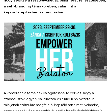
hogy segítse a résztvevőket az önismeret fejlesztésében,
a self-branding témakörében, valamint a
kapcsolatépítésben és tanulásban.
A konferencia
témáinak válogatásánál fő cél volt, hogy a
szabadúszók, egyéni vállalkozók és a kkv-k női vezetői is
találjanak számukra megfelelő, inspiráló tartalmat. Valamint,
hogy a kezdők és a már több éve vállalkozók érdeklődését is