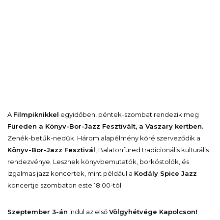
A
Filmpiknikkel
egyidőben, péntek-szombat rendezik meg
Füreden a Könyv-Bor-Jazz Fesztivált, a Vaszary kertben.
Zenék-betűk-nedűk. Három alapélmény köré szerveződik a
Könyv-Bor-Jazz Fesztivál
, Balatonfüred tradicionális kulturális
rendezvénye. Lesznek könyvbemutatók, borkóstolók, és
izgalmas jazz koncertek, mint például a
Kodály Spice Jazz
koncertje szombaton este 18:00-tól.
Szeptember 3-án
indul az első
Völgyhétvége Kapolcson!