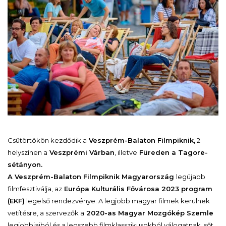
Csütörtökön kezdődik a
Veszprém-Balaton Filmpiknik,
2
helyszínen a
Veszprémi Várban
, illetve
Füreden a Tagore-
sétányon.
A Veszprém-Balaton Filmpiknik Magyarország
legújabb
filmfesztiválja, az
Európa Kulturális Fővárosa 2023 program
(EKF)
legelső rendezvénye. A legjobb magyar filmek kerülnek
vetítésre, a szervezők a
2020-as Magyar Mozgókép Szemle
legjobbjaiból és a legszebb filmklasszikusokból válogatnak, sőt