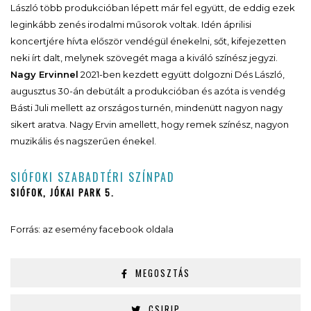
László több produkcióban lépett már fel együtt, de eddig ezek
leginkább zenés irodalmi műsorok voltak. Idén áprilisi
koncertjére hívta először vendégül énekelni, sőt, kifejezetten
neki írt dalt, melynek szövegét maga a kiváló színész jegyzi.
Nagy Ervinnel
2021-ben kezdett együtt dolgozni Dés László,
augusztus 30-án debütált a produkcióban és azóta is vendég
Básti Juli mellett az országos turnén, mindenütt nagyon nagy
sikert aratva. Nagy Ervin amellett, hogy remek színész, nagyon
muzikális és nagszerűen énekel.
SIÓFOKI SZABADTÉRI SZÍNPAD
SIÓFOK, JÓKAI PARK 5.
Forrás: az esemény facebook oldala
MEGOSZTÁS
CSIRIP