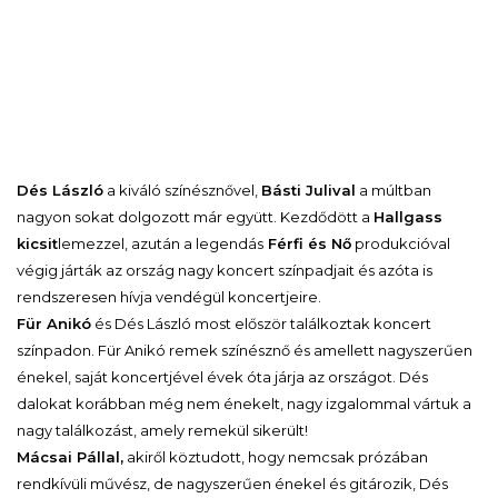
Dés László
a kiváló színésznővel,
Básti Julival
a múltban
nagyon sokat dolgozott már együtt. Kezdődött a
Hallgass
kicsit
lemezzel, azután a legendás
Férfi és Nő
produkcióval
végig járták az ország nagy koncert színpadjait és azóta is
rendszeresen hívja vendégül koncertjeire.
Für Anikó
és Dés László most először találkoztak koncert
színpadon. Für Anikó remek színésznő és amellett nagyszerűen
énekel, saját koncertjével évek óta járja az országot. Dés
dalokat korábban még nem énekelt, nagy izgalommal vártuk a
nagy találkozást, amely remekül sikerült!
Mácsai Pállal,
akiről köztudott, hogy nemcsak prózában
rendkívüli művész, de nagyszerűen énekel és gitározik, Dés