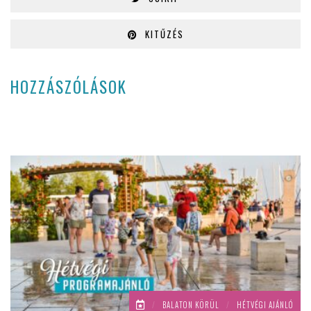
KITŰZÉS
HOZZÁSZÓLÁSOK
/
BALATON KÖRÜL
/
HÉTVÉGI AJÁNLÓ