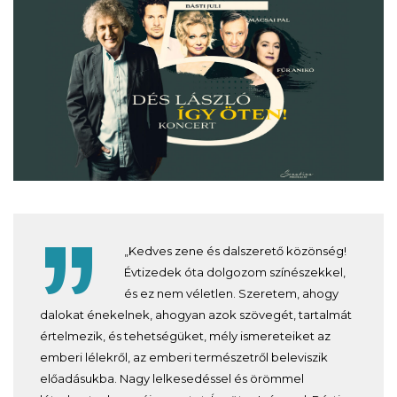
„Kedves zene és dalszerető közönség!
Évtizedek óta dolgozom színészekkel,
és ez nem véletlen. Szeretem, ahogy
dalokat énekelnek, ahogyan azok szövegét, tartalmát
értelmezik, és tehetségüket, mély ismereteiket az
emberi lélekről, az emberi természetről beleviszik
előadásukba. Nagy lelkesedéssel és örömmel