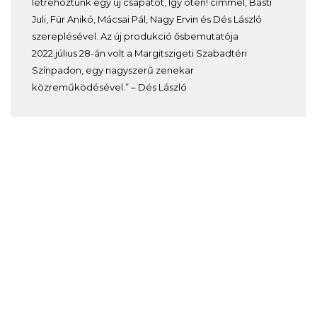
létrehoztunk egy új csapatot, Így öten! címmel, Básti
Juli, Für Anikó, Mácsai Pál, Nagy Ervin és Dés László
szereplésével. Az új produkció ősbemutatója
2022.július 28-án volt a Margitszigeti Szabadtéri
Színpadon, egy nagyszerű zenekar
közreműködésével.” – Dés László