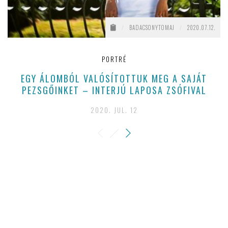
/
BADACSONYTOMAJ
/
2020.07.12.
PORTRÉ
EGY ÁLOMBÓL VALÓSÍTOTTUK MEG A SAJÁT
M
PEZSGŐINKET – INTERJÚ LAPOSA ZSÓFIVAL
2020. JUL. 12