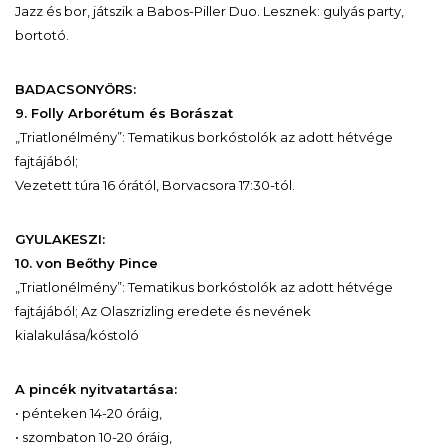
Jazz és bor, játszik a Babos-Piller Duo. Lesznek: gulyás party,
bortotó.
BADACSONYÖRS:
9. Folly Arborétum és Borászat
„Triatlonélmény”: Tematikus borkóstolók az adott hétvége
fajtájából;
Vezetett túra 16 órától, Borvacsora 17:30-tól.
GYULAKESZI:
10. von Beőthy Pince
„Triatlonélmény”: Tematikus borkóstolók az adott hétvége
fajtájából; Az Olaszrizling eredete és nevének
kialakulása/kóstoló
A pincék nyitvatartása:
• pénteken 14-20 óráig,
• szombaton 10-20 óráig,