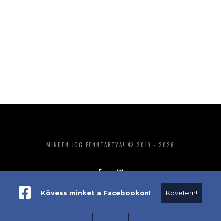
MINDEN JOG FENNTARTVA! © 2019 - 2026
Kövess minket a Facebookon!
Követem!
ADATKEZELÉS
IMPRESSZUM
MÉDIAAJÁNLAT