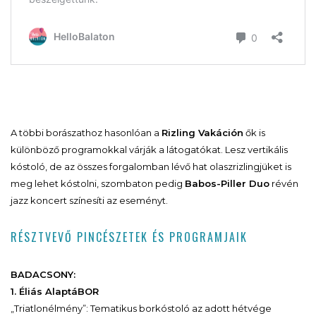
A többi borászathoz hasonlóan a
Rizling Vakáción
ők is
különböző programokkal várják a látogatókat. Lesz vertikális
kóstoló, de az összes forgalomban lévő hat olaszrizlingjüket is
meg lehet kóstolni, szombaton pedig
Babos-Piller Duo
révén
jazz koncert színesíti az eseményt.
RÉSZTVEVŐ PINCÉSZETEK ÉS PROGRAMJAIK
BADACSONY:
1. Éliás AlaptáBOR
„Triatlonélmény”: Tematikus borkóstoló az adott hétvége