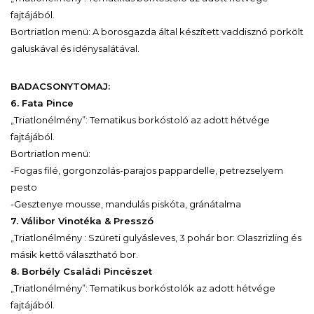
fajtájából.
Bortriatlon menü: A borosgazda által készített vaddisznó pörkölt
galuskával és idénysalátával.
BADACSONYTOMAJ:
6. Fata Pince
„Triatlonélmény”: Tematikus borkóstoló az adott hétvége
fajtájából.
Bortriatlon menü:
-Fogas filé, gorgonzolás-parajos pappardelle, petrezselyem
pesto
-Gesztenye mousse, mandulás piskóta, gránátalma
7. Válibor Vinotéka & Presszó
„Triatlonélmény : Szüreti gulyásleves, 3 pohár bor: Olaszrizling és
másik kettő választható bor.
8. Borbély Családi Pincészet
„Triatlonélmény”: Tematikus borkóstolók az adott hétvége
fajtájából.