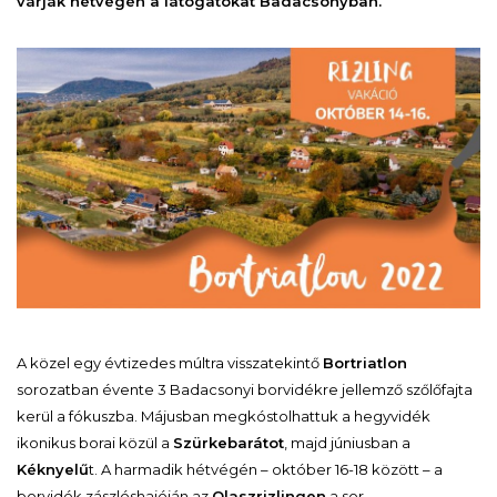
várják hétvégén a látogatókat Badacsonyban.
A közel egy évtizedes múltra visszatekintő
Bortriatlon
sorozatban évente 3 Badacsonyi borvidékre jellemző szőlőfajta
kerül a fókuszba. Májusban megkóstolhattuk a hegyvidék
ikonikus borai közül a
Szürkebarátot
, majd júniusban a
Kéknyelű
t. A harmadik hétvégén – október 16-18 között – a
borvidék zászlóshajóján az
Olaszrizlingen
a sor.