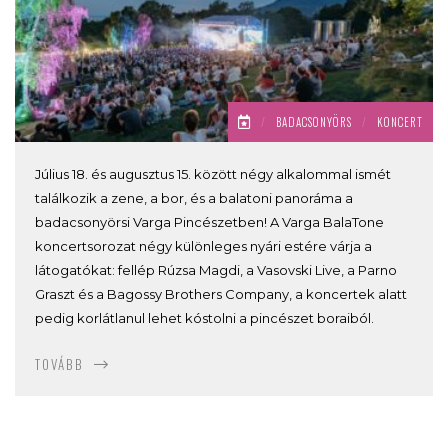
/
BADACSONYÖRS
/
KONCERT
Július 18. és augusztus 15. között négy alkalommal ismét
találkozik a zene, a bor, és a balatoni panoráma a
badacsonyörsi Varga Pincészetben! A Varga BalaTone
koncertsorozat négy különleges nyári estére várja a
látogatókat: fellép Rúzsa Magdi, a Vasovski Live, a Parno
Graszt és a Bagossy Brothers Company, a koncertek alatt
pedig korlátlanul lehet kóstolni a pincészet boraiból.
TOVÁBB