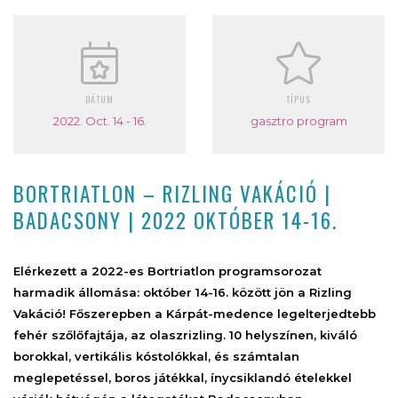
DÁTUM
TÍPUS
2022. Oct. 14 - 16.
gasztro program
BORTRIATLON – RIZLING VAKÁCIÓ |
BADACSONY | 2022 OKTÓBER 14-16.
Elérkezett a 2022-es Bortriatlon programsorozat
harmadik állomása: október 14-16. között jön a Rizling
Vakáció! Főszerepben a Kárpát-medence legelterjedtebb
fehér szőlőfajtája, az olaszrizling. 10 helyszínen, kiváló
borokkal, vertikális kóstolókkal, és számtalan
meglepetéssel, boros játékkal, ínycsiklandó ételekkel