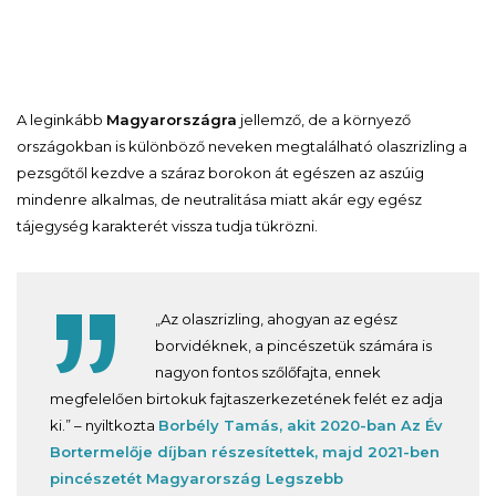
A leginkább
Magyarországra
jellemző, de a környező
országokban is különböző neveken megtalálható olaszrizling a
pezsgőtől kezdve a száraz borokon át egészen az aszúig
mindenre alkalmas, de neutralitása miatt akár egy egész
tájegység karakterét vissza tudja tükrözni.
„Az olaszrizling, ahogyan az egész
borvidéknek, a pincészetük számára is
nagyon fontos szőlőfajta, ennek
megfelelően birtokuk fajtaszerkezetének felét ez adja
ki.” – nyiltkozta
Borbély Tamás, akit 2020-ban Az Év
Bortermelője díjban részesítettek, majd 2021-ben
pincészetét Magyarország Legszebb