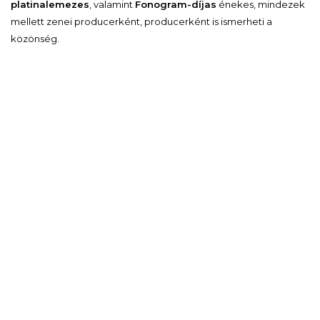
platinalemezes
, valamint
Fonogram-díjas
énekes, mindezek
mellett zenei producerként, producerként is ismerheti a
közönség.