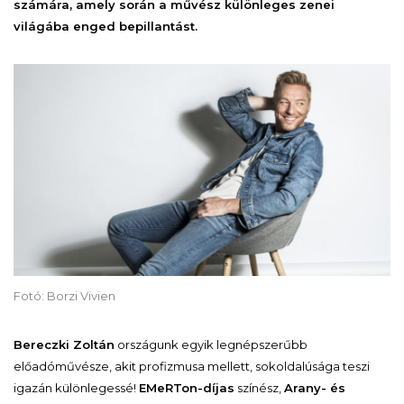
számára, amely során a művész különleges zenei
világába enged bepillantást.
Fotó: Borzi Vivien
Bereczki Zoltán
országunk egyik legnépszerűbb
előadóművésze, akit profizmusa mellett, sokoldalúsága teszi
igazán különlegessé!
EMeRTon-díjas
színész,
Arany- és