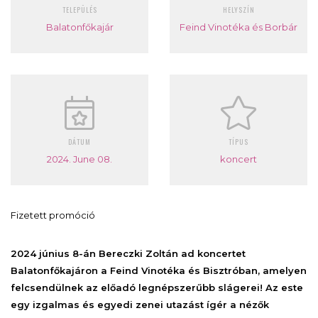
TELEPÜLÉS
HELYSZÍN
Balatonfőkajár
Feind Vinotéka és Borbár
DÁTUM
TÍPUS
2024. June 08.
koncert
Fizetett promóció
2024 június 8-án Bereczki Zoltán ad koncertet
Balatonfőkajáron a Feind Vinotéka és Bisztróban, amelyen
felcsendülnek az előadó legnépszerűbb slágerei! Az este
egy izgalmas és egyedi zenei utazást ígér a nézők