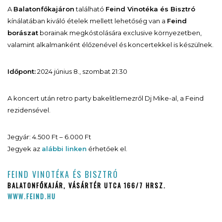
A
Balatonfőkajáron
található
Feind Vinotéka és Bisztró
kínálatában kiváló ételek mellett lehetőség van a
Feind
borászat
borainak megkóstolására exclusive környezetben,
valamint alkalmanként élőzenével és koncertekkel is készülnek.
Időpont:
2024 június 8., szombat 21:30
A koncert után retro party bakelitlemezről Dj Mike-al, a Feind
rezidensével.
Jegyár: 4.500 Ft – 6.000 Ft
Jegyek az
alábbi linken
érhetőek el.
FEIND VINOTÉKA ÉS BISZTRÓ
BALATONFŐKAJÁR, VÁSÁRTÉR UTCA 166/7 HRSZ.
WWW.FEIND.HU