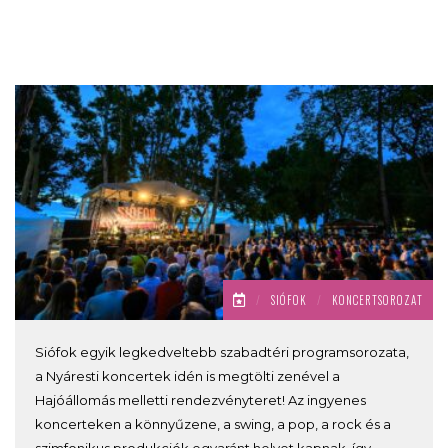
/
SIÓFOK
/
KONCERTSOROZAT
Siófok egyik legkedveltebb szabadtéri programsorozata,
a Nyáresti koncertek idén is megtölti zenével a
Hajóállomás melletti rendezvényteret! Az ingyenes
koncerteken a könnyűzene, a swing, a pop, a rock és a
szimfonikus produkciók egyaránt helyet kapnak, így