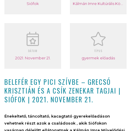
Siófok
Kálmán Imre Kultúrális Központ
DÁTUM
TÍPUS
2021. November 21.
gyermek előadás
BELEFÉR EGY PICI SZÍVBE – GRECSÓ
KRISZTIÁN ÉS A CSÍK ZENEKAR TAGJAI |
SIÓFOK | 2021. NOVEMBER 21.
Énekeltető, táncoltató, kacagtató gyerekelőadáson
vehetnek részt azok a családosok , akik Siófokon
vasárnap délelőtt ellátogatnak a Kálmán Imre Művelődési