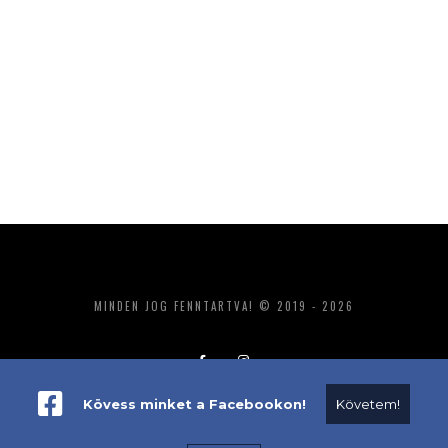
MINDEN JOG FENNTARTVA! © 2019 - 2026
Kövess minket a Facebookon!
Követem!
ADATKEZELÉS
IMPRESSZUM
MÉDIAAJÁNLAT