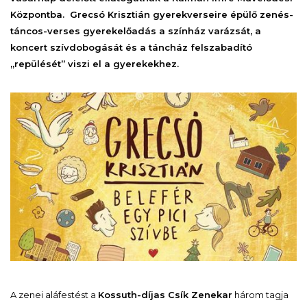
Központba. Grecsó Krisztián gyerekverseire épülő zenés-
táncos-verses gyerekelőadás a színház varázsát, a
koncert szívdobogását és a táncház felszabadító
„repülését” viszi el a gyerekekhez.
A zenei aláfestést a
Kossuth-díjas Csík Zenekar
három tagja