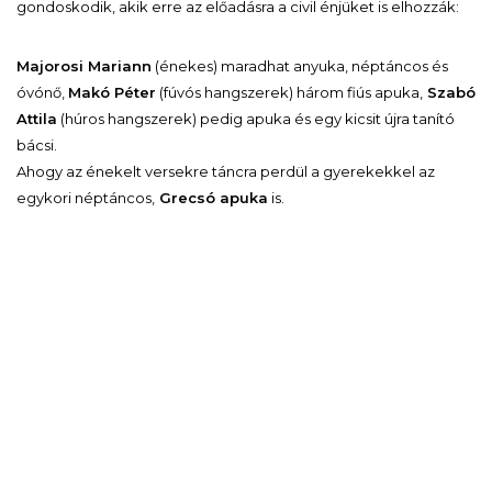
gondoskodik, akik erre az előadásra a civil énjüket is elhozzák:
Majorosi Mariann
(énekes) maradhat anyuka, néptáncos és
óvónő,
Makó Péter
(fúvós hangszerek) három fiús apuka,
Szabó
Attila
(húros hangszerek) pedig apuka és egy kicsit újra tanító
bácsi.
Ahogy az énekelt versekre táncra perdül a gyerekekkel az
egykori néptáncos,
Grecsó apuka
is.