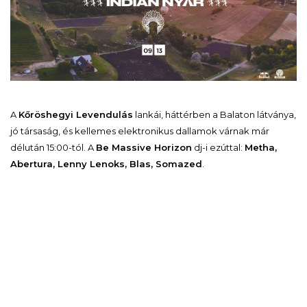
A
Kőröshegyi Levendulás
lankái, háttérben a Balaton látványa,
jó társaság, és kellemes elektronikus dallamok várnak már
délután 15:00-tól. A
Be Massive Horizon
dj-i ezúttal:
Metha,
Abertura, Lenny Lenoks, Blas, Somazed
.