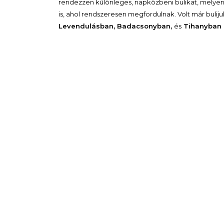
rendezzen különleges, napközbeni bulikat, melyen a
is, ahol rendszeresen megfordulnak. Volt már bulij
Levendulásban, Badacsonyban,
és
Tihanyban