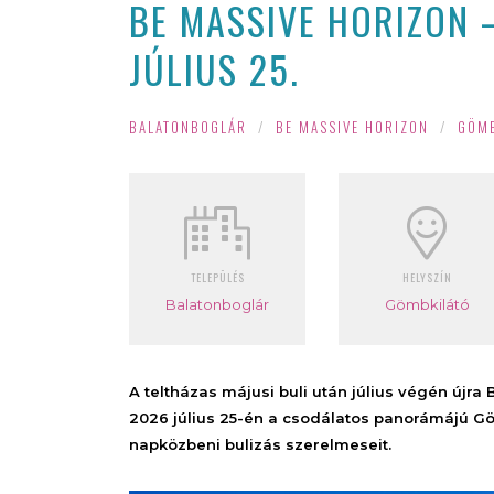
BE MASSIVE HORIZON 
JÚLIUS 25.
BALATONBOGLÁR
/
BE MASSIVE HORIZON
/
GÖMB
TELEPÜLÉS
HELYSZÍN
Balatonboglár
Gömbkilátó
A teltházas májusi buli után július végén újra
2026 július 25-én a csodálatos panorámájú Gö
napközbeni bulizás szerelmeseit.