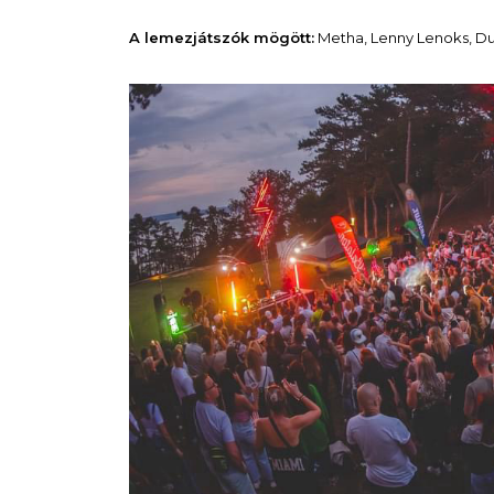
A lemezjátszók mögött:
Metha, Lenny Lenoks, Dub