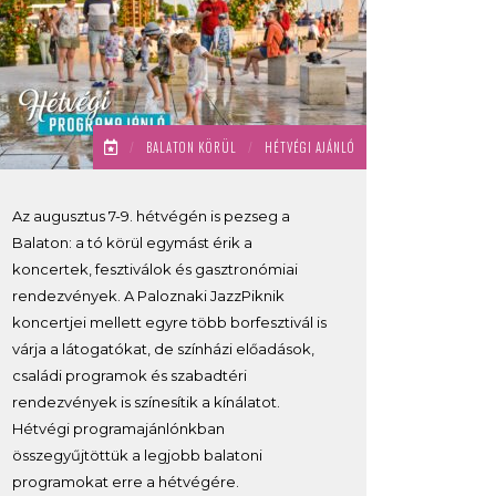
/
BALATON KÖRÜL
/
HÉTVÉGI AJÁNLÓ
Az augusztus 7-9. hétvégén is pezseg a
Balaton: a tó körül egymást érik a
koncertek, fesztiválok és gasztronómiai
rendezvények. A Paloznaki JazzPiknik
koncertjei mellett egyre több borfesztivál is
várja a látogatókat, de színházi előadások,
családi programok és szabadtéri
rendezvények is színesítik a kínálatot.
Hétvégi programajánlónkban
összegyűjtöttük a legjobb balatoni
programokat erre a hétvégére.