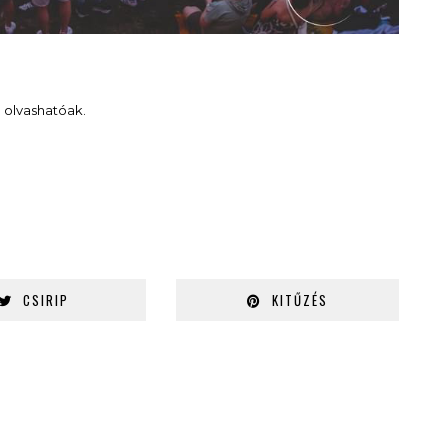
n
olvashatóak.
CSIRIP
KITŰZÉS