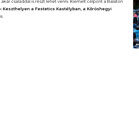
kár családdal is részt lehet venni. Kiemelt célpont a Balaton
uk
Keszthelyen a Festetics Kastélyban, a Kőröshegyi
is.