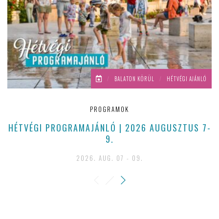
/
BALATON KÖRÜL
/
HÉTVÉGI AJÁNLÓ
PROGRAMOK
HÉTVÉGI PROGRAMAJÁNLÓ | 2026 AUGUSZTUS 7-
A
9.
2026. AUG. 07 - 09.