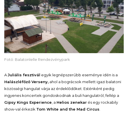
Fotó: Balatonlelle Rendezvénypark
A
Juliális fesztivál
egyik legnépszerűbb eseménye idén is a
Halászléfőző Verseny,
ahol a bográcsok mellett igazi balatoni
közösségi hangulat várja az érdeklődőket. Esténként pedig
ingyenes koncertek gondoskodnak a buli hangulatról, fellép a
Gipsy Kings Experience
, a
Helios zenekar
és egy rockabily
show-val érkezik
Tom White and the Mad Circus
.