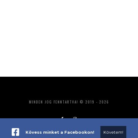
MINDEN JOG FENNTARTVA! © 2019 - 2026
Kövess minket a Facebookon!
Követem!
ADATKEZELÉS
IMPRESSZUM
MÉDIAAJÁNLAT