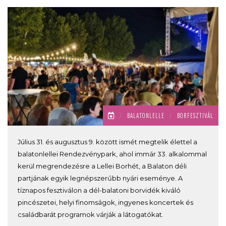
/
BALATONLELLE
/
BORFESZTIVÁL
Július 31. és augusztus 9. között ismét megtelik élettel a
balatonlellei Rendezvénypark, ahol immár 33. alkalommal
kerül megrendezésre a Lellei Borhét, a Balaton déli
partjának egyik legnépszerűbb nyári eseménye. A
tíznapos fesztiválon a dél-balatoni borvidék kiváló
pincészetei, helyi finomságok, ingyenes koncertek és
családbarát programok várják a látogatókat.