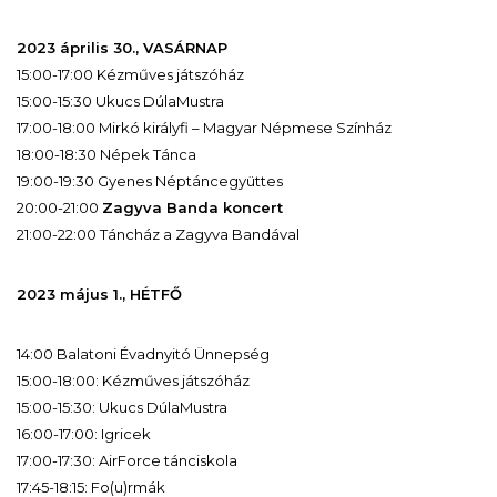
2023 április 30., VASÁRNAP
15:00-17:00 Kézműves játszóház
15:00-15:30 Ukucs DúlaMustra
17:00-18:00 Mirkó királyfi – Magyar Népmese Színház
18:00-18:30 Népek Tánca
19:00-19:30 Gyenes Néptáncegyüttes
20:00-21:00
Zagyva Banda koncert
21:00-22:00 Táncház a Zagyva Bandával
2023 május 1., HÉTFŐ
14:00 Balatoni Évadnyitó Ünnepség
15:00-18:00: Kézműves játszóház
15:00-15:30: Ukucs DúlaMustra
16:00-17:00: Igricek
17:00-17:30: AirForce tánciskola
17:45-18:15: Fo(u)rmák