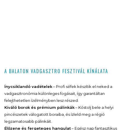
A BALATON VADGASZTRO FESZTIVÁL KÍNÁLATA
Ínycsiklandó vadételek
– Profi séfek készítik el neked a
vadgasztronómia különleges fogásait, így garantáltan
felejthetetlen ízélményben lesz részed.
Kiváló borok és prémium pálinkák
– Kóstolj bele a helyi
pincészetek válogatott boraiba, és ízleld meg a régió
legzamatosabb pálinkáit.
Élőzene és fergeteges hangulat
– Egész nap fantasztikus