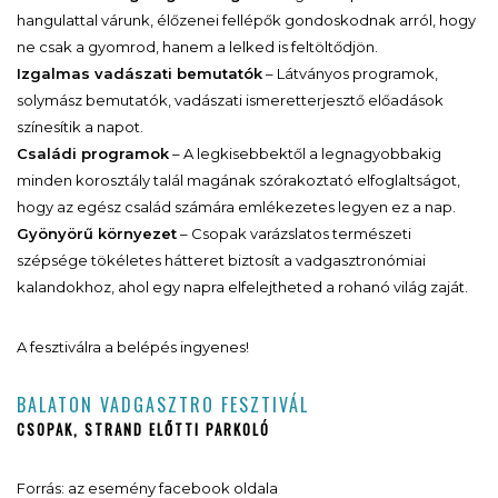
hangulattal várunk, élőzenei fellépők gondoskodnak arról, hogy
ne csak a gyomrod, hanem a lelked is feltöltődjön.
Izgalmas vadászati bemutatók
– Látványos programok,
solymász bemutatók, vadászati ismeretterjesztő előadások
színesítik a napot.
Családi programok
– A legkisebbektől a legnagyobbakig
minden korosztály talál magának szórakoztató elfoglaltságot,
hogy az egész család számára emlékezetes legyen ez a nap.
Gyönyörű környezet
– Csopak varázslatos természeti
szépsége tökéletes hátteret biztosít a vadgasztronómiai
kalandokhoz, ahol egy napra elfelejtheted a rohanó világ zaját.
A fesztiválra a belépés ingyenes!
BALATON VADGASZTRO FESZTIVÁL
CSOPAK, STRAND ELŐTTI PARKOLÓ
Forrás: az esemény facebook oldala