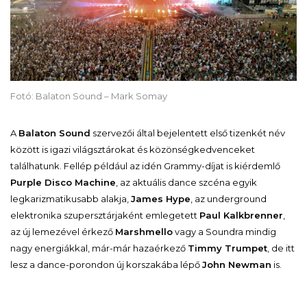
Fotó: Balaton Sound – Mark Somay
A
Balaton Sound
szervezői által bejelentett első tizenkét név
között is igazi világsztárokat és közönségkedvenceket
találhatunk. Fellép például az idén Grammy-díjat is kiérdemlő
Purple Disco Machine
, az aktuális dance szcéna egyik
legkarizmatikusabb alakja,
James Hype
, az underground
elektronika szupersztárjaként emlegetett
Paul Kalkbrenner
,
az új lemezével érkező
Marshmello
vagy a Soundra mindig
nagy energiákkal, már-már hazaérkező
Timmy Trumpet
, de itt
lesz a dance-porondon új korszakába lépő
John Newman
is.