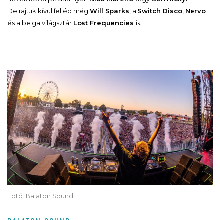
De rajtuk kívül fellép még
Will Sparks
, a
Switch Disco
,
Nervo
és a belga világsztár
Lost Frequencies
is.
Fotó: Balaton Sound