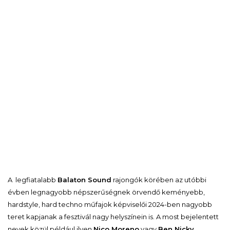
A legfiatalabb
Balaton Sound
rajongók körében az utóbbi
évben legnagyobb népszerűségnek örvendő keményebb,
hardstyle, hard techno műfajok képviselői 2024-ben nagyobb
teret kapjanak a fesztivál nagy helyszínein is. A most bejelentett
nevek közül például ilyen
Nico Moreno
vagy
Ben Nicky.