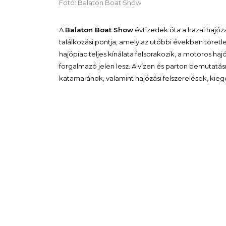
Fotó: Balaton Boat Show
A
Balaton Boat Show
évtizedek óta a hazai hajóz
találkozási pontja, amely az utóbbi években töretle
hajópiac teljes kínálata felsorakozik, a motoros ha
forgalmazó jelen lesz. A vízen és parton bemutatá
katamaránok, valamint hajózási felszerelések, kiegé