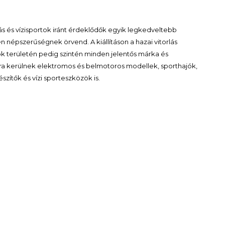
ás és vízisportok iránt érdeklődők egyik legkedveltebb
n népszerűségnek örvend. A kiállításon a hazai vitorlás
jók területén pedig szintén minden jelentős márka és
sra kerülnek elektromos és belmotoros modellek, sporthajók,
szítők és vízi sporteszközök is.