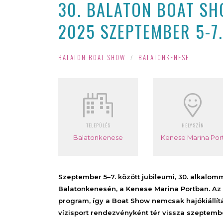
30. BALATON BOAT SH
2025 SZEPTEMBER 5-7.
BALATON BOAT SHOW
/
BALATONKENESE
TELEPÜLÉS
HELYSZÍN
Balatonkenese
Kenese Marina Por
Szeptember 5–7. között jubileumi, 30. alkalo
Balatonkenesén, a Kenese Marina Portban.
Az 
program, így a Boat Show nemcsak hajókiállít
vízisport rendezvényként tér vissza szeptemb