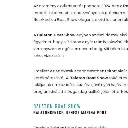
Az esemény exkluzív autós partnere 2024-ben a
Po
modellt is bemutat a rendezvényen. A prémium márk
illeszkedik a Boat Show elegáns, életstílus-orientál
A
Balaton Boat Show
egyben az őszi időszak első
figyelmet, hogy a Balaton a nyár után is sokszínű él
versenyszezon egészen novemberig, sőt télen is ta
lehet vízre szállni.
Emellett ez az évszak a természetben töltött aktív 
kerékpározásról. A
Balaton Boat Show
tökéletes a
találjanak erre az időszakra és a jövő nyári hajós s
programkínálattal és gazdag kiállítói jelenléttel ké
BALATON BOAT SHOW
BALATONKENESE, KENESE MARINA PORT
Forrás: a Balaton Boat Show
weboldala