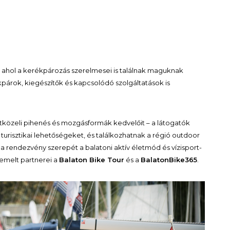
, ahol a kerékpározás szerelmesei is találnak maguknak
rok, kiegészítők és kapcsolódó szolgáltatások is
tközeli pihenés és mozgásformák kedvelőit – a látogatók
 turisztikai lehetőségeket, és találkozhatnak a régió outdoor
k a rendezvény szerepét a balatoni aktív életmód és vízisport-
iemelt partnerei a
Balaton Bike Tour
és a
BalatonBike365
.