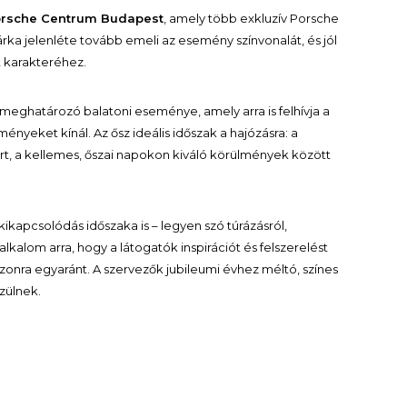
rsche Centrum Budapest
, amely több exkluzív Porsche
a jelenléte tovább emeli az esemény színvonalát, és jól
t karakteréhez.
 meghatározó balatoni eseménye, amely arra is felhívja a
ményeket kínál. Az ősz ideális időszak a hajózásra: a
rt, a kellemes, őszai napokon kiváló körülmények között
kikapcsolódás időszaka is – legyen szó túrázásról,
lkalom arra, hogy a látogatók inspirációt és felszerelést
zezonra egyaránt. A szervezők jubileumi évhez méltó, színes
szülnek.