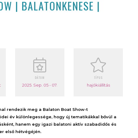
OW | BALATONKENESE |
DÁTUM
TÍPUS
t
2025. Sep. 05 - 07.
hajókiállítás
mmal rendezik meg a Balaton Boat Show-t
idei év különlegessége, hogy új tematikákkal bővül a
ásként, hanem egy igazi balatoni aktív szabadidős és
er első hétvégéjén.