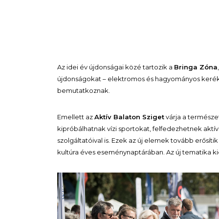
Az idei év újdonságai közé tartozik a
Bringa Zóna
újdonságokat – elektromos és hagyományos kerékpá
bemutatkoznak.
Emellett az
Aktív Balaton Sziget
várja a természe
kipróbálhatnak vízi sportokat, felfedezhetnek aktív
szolgáltatóival is. Ezek az új elemek tovább erősíti
kultúra éves eseménynaptárában. Az új tematika k