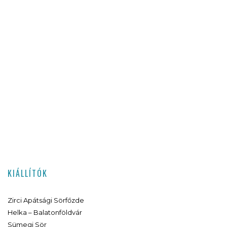
KIÁLLÍTÓK
Zirci Apátsági Sörfőzde
Helka – Balatonföldvár
Sümegi Sör