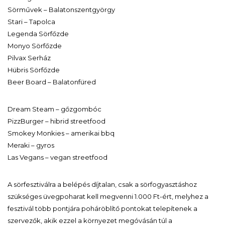
Sörművek – Balatonszentgyörgy
Stari – Tapolca
Legenda Sörfőzde
Monyo Sörfőzde
Pilvax Serház
Hübris Sörfőzde
Beer Board – Balatonfüred
Dream Steam – gőzgombóc
PizzBurger – hibrid streetfood
Smokey Monkies – amerikai bbq
Meraki – gyros
Las Vegans – vegan streetfood
A sörfesztiválra a belépés díjtalan, csak a sörfogyasztáshoz
szükséges üvegpoharat kell megvenni 1.000 Ft-ért, melyhez a
fesztivál több pontjára poháröblítő pontokat telepítenek a
szervezők, akik ezzel a környezet megóvásán túl a