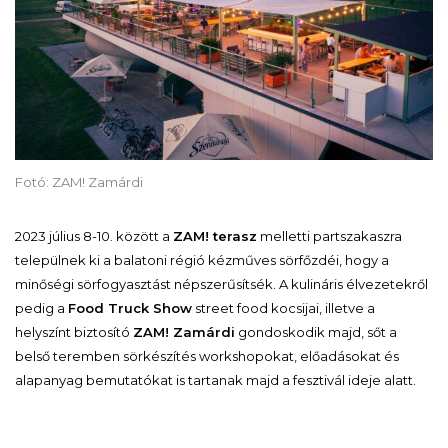
Fotó: ZAM! Zamárdi
2023 július 8-10. között a
ZAM! terasz
melletti partszakaszra
települnek ki a balatoni régió kézműves sörfőzdéi, hogy a
minőségi sörfogyasztást népszerűsítsék. A kulináris élvezetekről
pedig a
Food Truck Show
street food kocsijai, illetve a
helyszínt biztosító
ZAM! Zamárdi
gondoskodik majd, sőt a
belső teremben sörkészítés workshopokat, előadásokat és
alapanyag bemutatókat is tartanak majd a fesztivál ideje alatt.