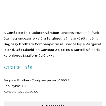
A
Zenés esték a Balaton várában
koncertsorozat már évek
óta megrendezésre kerül a
Szigligeti vár
falai között. Idén a
Bagossy Brothers Company-
n túl júliusban fellép a
Margaret
Island, Dés László
, de
Ganxsta Zolee és a Kartell
is érkezik
különleges jazz
formációjukkal.
SZIGLIGETI VÁR
Bagossy Brothers Company jegyár: 4.990 Ft
Kapunyitás: 19:00
Koncert kezdés: 20:00