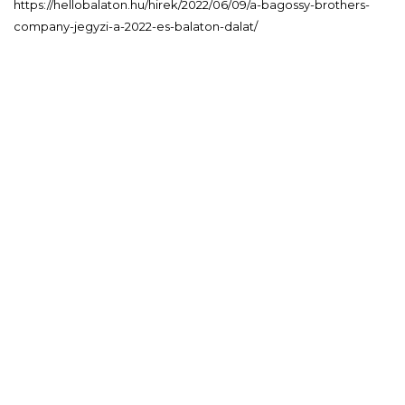
https://hellobalaton.hu/hirek/2022/06/09/a-bagossy-brothers-
company-jegyzi-a-2022-es-balaton-dalat/