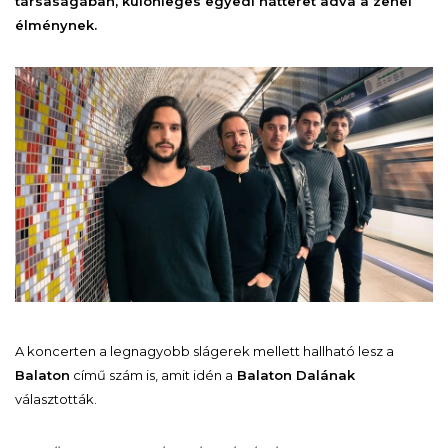
társaságában, különleges egyedi hátteret adva a zenei
élménynek.
A koncerten a legnagyobb slágerek mellett hallható lesz a
Balaton
című szám is, amit idén a
Balaton Dalának
választották.