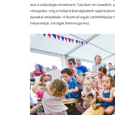
lesz a szépséges énekesnő, Tula Ben Ari Izraelből, 
rétegeibe, míg a holland Bandgladesh saját bubo
éjszakai előadásán. A fesztivál egyik sztárfellépője
helyezettje, a bolgár Belonoga lesz.