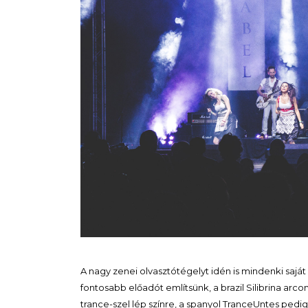
A nagy zenei olvasztótégelyt idén is mindenki saj
fontosabb előadót említsünk, a brazil Silibrina arcon
trance-szel lép színre, a spanyol TranceUntes pedig