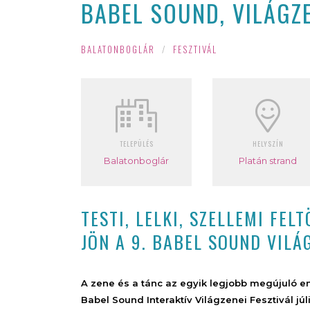
BABEL SOUND, VILÁGZE
BALATONBOGLÁR
/
FESZTIVÁL
TELEPÜLÉS
HELYSZÍN
Balatonboglár
Platán strand
TESTI, LELKI, SZELLEMI FE
JÖN A 9. BABEL SOUND VILÁG
A zene és a tánc az egyik legjobb megújuló en
Babel Sound Interaktív Világzenei Fesztivál júli