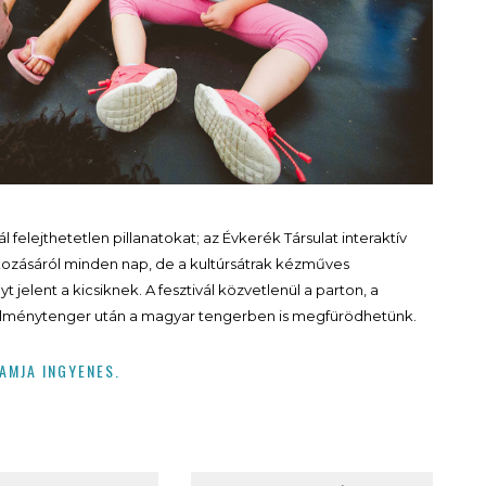
 felejthetetlen pillanatokat; az Évkerék Társulat interaktív
zásáról minden nap, de a kultúrsátrak kézműves
 jelent a kicsiknek. A fesztivál közvetlenül a parton, a
 élménytenger után a magyar tengerben is megfürödhetünk.
AMJA INGYENES.