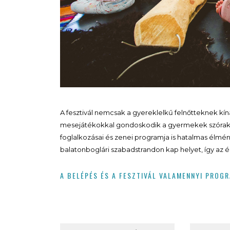
A fesztivál nemcsak a gyereklelkű felnőtteknek kínál
mesejátékokkal gondoskodik a gyermekek szórako
foglalkozásai és zenei programja is hatalmas élményt
balatonboglári szabadstrandon kap helyet, így az
A BELÉPÉS ÉS A FESZTIVÁL VALAMENNYI PROGR