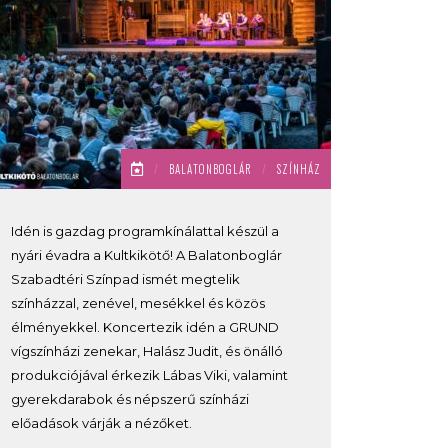
/
BALATONBOGLÁR
/
SZÍNHÁZ
Idén is gazdag programkínálattal készül a
nyári évadra a Kultkikötő! A Balatonboglár
Szabadtéri Színpad ismét megtelik
színházzal, zenével, mesékkel és közös
élményekkel. Koncertezik idén a GRUND
vígszínházi zenekar, Halász Judit, és önálló
produkciójával érkezik Lábas Viki, valamint
gyerekdarabok és népszerű színházi
előadások várják a nézőket.