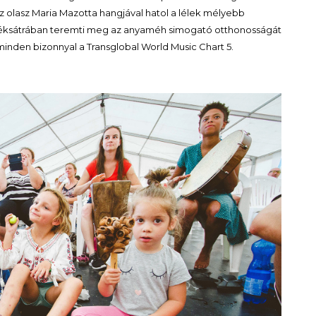
az olasz Maria Mazotta hangjával hatol a lélek mélyebb
réksátrában teremti meg az anyaméh simogató otthonosságát
 minden bizonnyal a Transglobal World Music Chart 5.