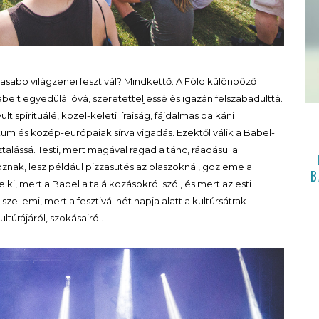
diasabb világzenei fesztivál? Mindkettő. A Föld különböző
abelt egyedülállóvá, szeretetteljessé és igazán felszabadulttá.
t spirituálé, közel-keleti líraiság, fájdalmas balkáni
ikum és közép-európaiak sírva vigadás. Ezektől válik a Babel-
ztalássá. Testi, mert magával ragad a tánc, ráadásul a
nak, lesz például pizzasütés az olaszoknál, gözleme a
B
elki, mert a Babel a találkozásokról szól, és mert az esti
llemi, mert a fesztivál hét napja alatt a kultúrsátrak
túrájáról, szokásairól.