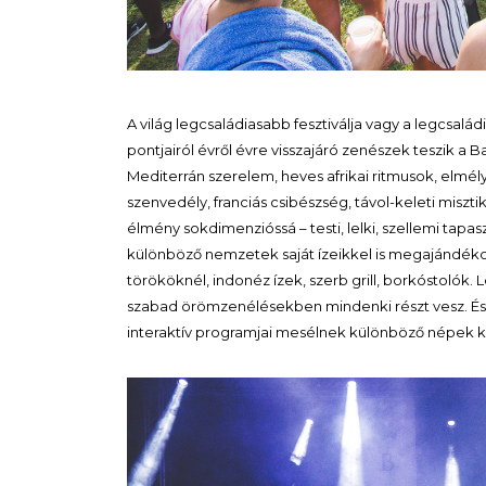
A világ legcsaládiasabb fesztiválja vagy a legcsalá
pontjairól évről évre visszajáró zenészek teszik a B
Mediterrán szerelem, heves afrikai ritmusok, elmélyül
szenvedély, franciás csibészség, távol-keleti miszt
élmény sokdimenzióssá – testi, lelki, szellemi tapas
különböző nemzetek saját ízeikkel is megajándékoz
törököknél, indonéz ízek, szerb grill, borkóstolók. L
szabad örömzenélésekben mindenki részt vesz. És sze
interaktív programjai mesélnek különböző népek kul