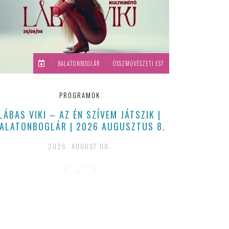
/
BALATONBOGLÁR
/
ÖSSZMŰVÉSZETI EST
PROGRAMOK
LÁBAS VIKI – AZ ÉN SZÍVEM JÁTSZIK |
ALATONBOGLÁR | 2026 AUGUSZTUS 8.
2026. AUGUST 08.