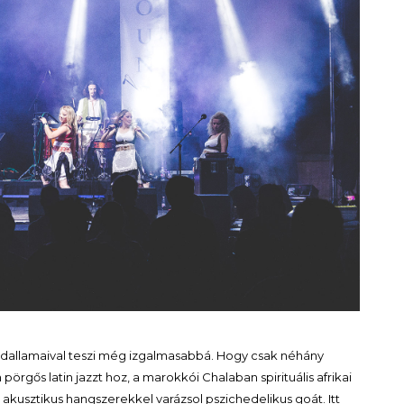
át dallamaival teszi még izgalmasabbá. Hogy csak néhány
 pörgős latin jazzt hoz, a marokkói Chalaban spirituális afrikai
 akusztikus hangszerekkel varázsol pszichedelikus goát. Itt