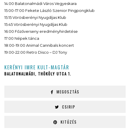
14:00 Balatonalmádi Város Vegyeskara
15:00-17:00 Fekete László Szenior Pingpongklub
15:15 Vörösberényi Nyugdíjas Klub
15:45 Vörösberényi Nyugdíjas Klub
16:00 Főzőverseny eredményhirdetése
17:00 Népek tánca
18:00-19:00 Animal Cannibals koncert
19:00-22:00 Retro Disco – DJ Tony
KERÉNYI IMRE KULT-MAGTÁR
BALATONALMÁDI, THÖKÖLY UTCA 1.
MEGOSZTÁS
CSIRIP
KITŰZÉS