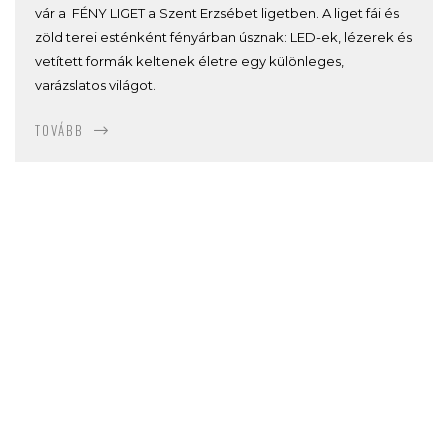
vár a FÉNY LIGET a Szent Erzsébet ligetben. A liget fái és
zöld terei esténként fényárban úsznak: LED-ek, lézerek és
vetített formák keltenek életre egy különleges,
varázslatos világot.
TOVÁBB