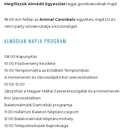
Megfőzzük Almádit Egyesület
tagjai gondoskodnak majd.
18:00-kor fellép az
Animal Cannibals
együttes, majd DJ és
retro party szórakoztatja a közönséget.
ALMÁDIAK NAPJA PROGRAM
08:00 Kapunyitás
10:00 Főzőverseny kezdete
10:00 Templomséta az Erődített Templomban
A Honismereti és Városszépítő Kör szervezésében
10:00-12:00
Játszóház a Magyar Máltai Szeretetszolgálat és a Honismereti
Kör szervezésében
Balatonalmádi Darts Klub programja
11:00 Hullámzó Balaton Néptánccsoport
12:00 Balatonalmádi Néptáncműhely
13:00 Településrészek Bajnoksága