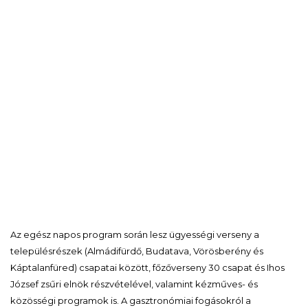
Az egész napos program során lesz ügyességi verseny a
településrészek (Almádifürdő, Budatava, Vörösberény és
Káptalanfüred) csapatai között, főzőverseny 30 csapat és Ihos
József zsűri elnök részvételével, valamint kézműves- és
közösségi programok is. A gasztronómiai fogásokról a