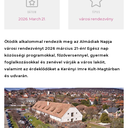
DÁTUM
TÍPUS
2026. March 21.
városi rendezvény
Ötödik alkalommal rendezik meg az Almádiak Napja
városi rendezvényt 2026 március 21-én! Egész nap
közösségi programokkal, főzőversennyel, gyermek
foglalkozásokkal és zenével várják a város lakóit,
valamint az érdeklődőket a Kerényi Imre Kult-Magtárban
és udvarán.