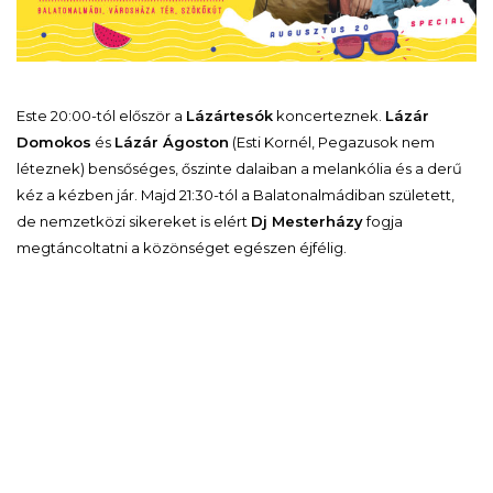
Este 20:00-tól először a
Lázártesók
koncerteznek.
Lázár
Domokos
és
Lázár Ágoston
(Esti Kornél, Pegazusok nem
léteznek) bensőséges, őszinte dalaiban a melankólia és a derű
kéz a kézben jár. Majd 21:30-tól a Balatonalmádiban született,
de nemzetközi sikereket is elért
Dj Mesterházy
fogja
megtáncoltatni a közönséget egészen éjfélig.