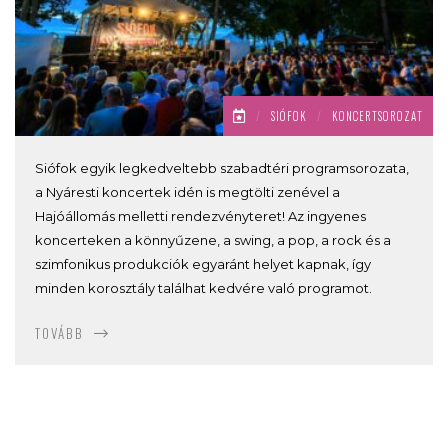
/
SIÓFOK
/
KONCERTSOROZAT
Siófok egyik legkedveltebb szabadtéri programsorozata,
a Nyáresti koncertek idén is megtölti zenével a
Hajóállomás melletti rendezvényteret! Az ingyenes
koncerteken a könnyűzene, a swing, a pop, a rock és a
szimfonikus produkciók egyaránt helyet kapnak, így
minden korosztály találhat kedvére való programot.
TOVÁBB