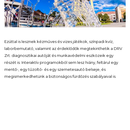
Ezúttal is lesznek kézműves és vizes játékok, színpadi kvíz,
laborbemutató, valamint az érdeklődők megtekinthetik a DRV
Zrt. diagnosztikai autóját és munkavédelmi eszközeik egy
részét is. Interaktív programokból sem lesz hiány, feltárul egy
mentő-, egy tűzoltó- és egy szemetesautó belseje, és
megismerkedhetünk a biztonságos fürdőzés szabályaival is.