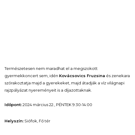
Természetesen nem maradhat el a megszokott
gyermekkoncert sem, idén
Kovácsovics Fruzsina
és zenekara
szórakoztatja majd a gyerekeket, majd átadják a víz világnapi
rajzpályázat nyereményeit is a díjazottaknak.
Időpont:
2024 március 22., PÉNTEK 9:30-14:00
Helyszín:
Siófok, Fő tér