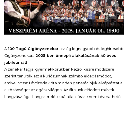
A
100 Tagú Cigányzenekar
a világ legnagyobb és leghíresebb
Cigányzenekara
2025-ben ünnepli alakulásának 40 éves
jubileumát!
A zenekar tagjai gyermekkorukban kézről kézre módszere
szerint tanulták azt a kuriózumnak számító előadásmódot,
amivel hosszú évtizedek óta minden generációjuk elkápráztatja
a közönséget az egész világon. Az általunk előadott művek
hangzásvilága, hangszerelése páratlan, össze nem téveszthető.