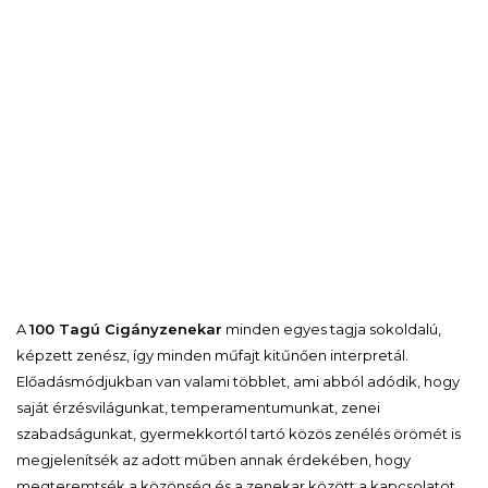
A
100 Tagú Cigányzenekar
minden egyes tagja sokoldalú,
képzett zenész, így minden műfajt kitűnően interpretál.
Előadásmódjukban van valami többlet, ami abból adódik, hogy
saját érzésvilágunkat, temperamentumunkat, zenei
szabadságunkat, gyermekkortól tartó közös zenélés örömét is
megjelenítsék az adott műben annak érdekében, hogy
megteremtsék a közönség és a zenekar között a kapcsolatot.