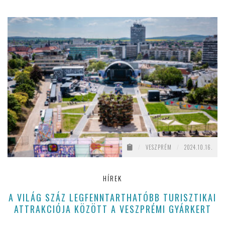
/
VESZPRÉM
/
2024.10.16.
HÍREK
A VILÁG SZÁZ LEGFENNTARTHATÓBB TURISZTIKAI
ATTRAKCIÓJA KÖZÖTT A VESZPRÉMI GYÁRKERT