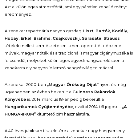
Azt a különleges atmoszférát, ami egy páratlan zenei élményt
eredményez.
A zenekar repertoárja nagyon gazdag.
Liszt, Bartók, Kodály,
Hubay, Erkel, Brahms, Csajkovszkij, Sarasate, Strauss
tételek mellett természetesen ismert operett és népzenei
művek, magyar nóták és a tradicionális magyar cigánymuzsika is
felcsendül, melyeket különleges egyedi hangszerelésben a
zenekarra oly nagyon jellemző hangzásvilág tolmácsol.
A zenekar 2000-ben
„Magyar Örökség Díjat”
nyert és még
ugyanebben az évben bekerült a
Guinness Rekordok
Könyvébe
is, 2014. március 18-án pedig bekerült a
Hungarikumok Gyűjteményébe
, ezáltal 2014-től jogosult
„A
HUNGARIKUM”
kitüntető cím használatára.
A 40 éves jubileum tiszteletére a zenekar nagy hangverseny
formációja 2025-ben nagyszabású országos koncertturnéra