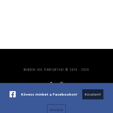
MINDEN JOG FENNTARTVA! © 2019 - 2026
Kövess minket a Facebookon!
Követem!
ADATKEZELÉS
IMPRESSZUM
MÉDIAAJÁNLAT
Bezárás