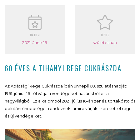
DÁTUM
TÍPUS
2021. June 16.
születésnap
60 ÉVES A TIHANYI REGE CUKRÁSZDA
Az Apátsági Rege Cukrászda idén ünnepli 60. születésnapját:
1961. június 16-tól várja a vendégeket hazánkból és a
nagyvilágból. Ez alkalomból 2021. július 16-án zenés, tortakóstolós
délutáni ünnepséget rendeznek, amire várják szeretettel régi
és új vendégeiket.