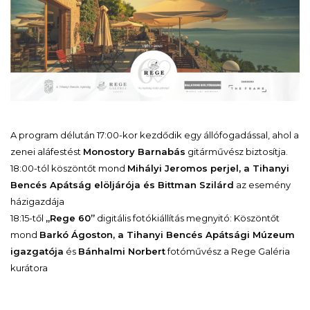
A program délután 17:00-kor kezdődik egy állófogadással, ahol a
zenei aláfestést
Monostory Barnabás
gitárművész biztosítja.
18:00-tól köszöntőt mond
Mihályi Jeromos perjel, a Tihanyi
Bencés Apátság elöljárója és Bittman Szilárd
az esemény
házigazdája
18:15-től
„Rege 60”
digitális fotókiállítás megnyitó: Köszöntőt
mond
Barkó Ágoston, a Tihanyi Bencés Apátsági Múzeum
igazgatója
és
Bánhalmi Norbert
fotóművész a Rege Galéria
kurátora