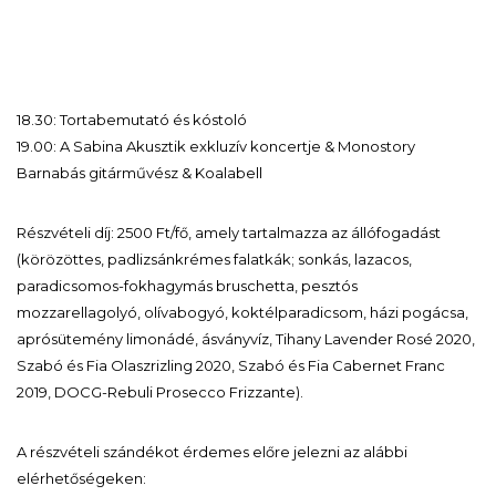
18.30: Tortabemutató és kóstoló
19.00: A Sabina Akusztik exkluzív koncertje & Monostory
Barnabás gitárművész & Koalabell
Részvételi díj: 2500 Ft/fő, amely tartalmazza az állófogadást
(körözöttes, padlizsánkrémes falatkák; sonkás, lazacos,
paradicsomos-fokhagymás bruschetta, pesztós
mozzarellagolyó, olívabogyó, koktélparadicsom, házi pogácsa,
aprósütemény limonádé, ásványvíz, Tihany Lavender Rosé 2020,
Szabó és Fia Olaszrizling 2020, Szabó és Fia Cabernet Franc
2019, DOCG-Rebuli Prosecco Frizzante).
A részvételi szándékot érdemes előre jelezni az alábbi
elérhetőségeken: