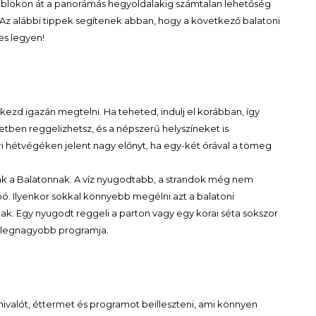
öblökön át a panorámás hegyoldalakig számtalan lehetőség
at. Az alábbi tippek segítenek abban, hogy a következő balatoni
es legyen!
l kezd igazán megtelni. Ha teheted, indulj el korábban, így
ben reggelizhetsz, és a népszerű helyszíneket is
 hétvégéken jelent nagy előnyt, ha egy-két órával a tömeg
ak a Balatonnak. A víz nyugodtabb, a strandok még nem
ó. Ilyenkor sokkal könnyebb megélni azt a balatoni
ak. Egy nyugodt reggeli a parton vagy egy korai séta sokszor
 legnagyobb programja.
ivalót, éttermet és programot beilleszteni, ami könnyen