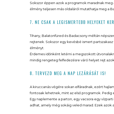
Sokszor éppen azok a programok maradnak meg a l
élmény teljesen más oldaláról mutathatja meg a Ba
7. NE CSAK A LEGISMERTEBB HELYEKET KE
Tihany, Balatonfüred és Badacsony méltán népszer
rejtenek. Sokszor egy kevésbé ismert partszakasz v
élményt.
Érdemes időnként letérni a megszokott útvonalak
mindig rengeteg felfedezésre váró helyet rejt azok
8. TERVEZD MEG A NAP LEZÁRÁSÁT IS!
A kiruccanás végére sokan elfáradnak, ezért hajla
fontosak lehetnek, mint az első programok. Pedig egy
Egy naplemente a parton, egy vacsora egy vízparti
adhat, amely még sokáig veled marad. Ezek azok a p