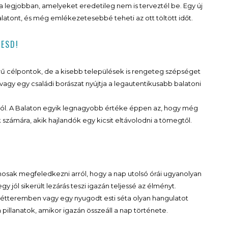
egjobban, amelyeket eredetileg nem is terveztél be. Egy új
latont, és még emlékezetesebbé teheti az ott töltött időt.
RESD!
ű célpontok, de a kisebb települések is rengeteg szépséget
agy egy családi borászat nyújtja a legautentikusabb balatoni
ról. A Balaton egyik legnagyobb értéke éppen az, hogy még
 számára, akik hajlandók egy kicsit eltávolodni a tömegtől.
mosak megfeledkezni arról, hogy a nap utolsó órái ugyanolyan
 jól sikerült lezárás teszi igazán teljessé az élményt.
 étteremben vagy egy nyugodt esti séta olyan hangulatot
illanatok, amikor igazán összeáll a nap története.