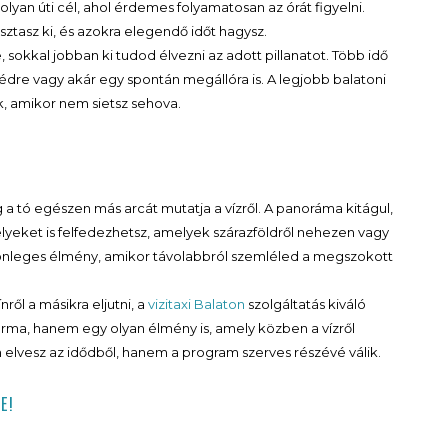
yan úti cél, ahol érdemes folyamatosan az órát figyelni.
ztasz ki, és azokra elegendő időt hagysz.
 sokkal jobban ki tudod élvezni az adott pillanatot. Több idő
bédre vagy akár egy spontán megállóra is. A legjobb balatoni
, amikor nem sietsz sehova.
 a tó egészen más arcát mutatja a vízről. A panoráma kitágul,
helyeket is felfedezhetsz, amelyek szárazföldről nehezen vagy
önleges élmény, amikor távolabbról szemléled a megszokott
ől a másikra eljutni, a
vizitaxi Balaton
szolgáltatás kiváló
rma, hanem egy olyan élmény is, amely közben a vízről
 elvesz az idődből, hanem a program szerves részévé válik.
E!