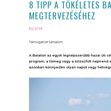
8 TIPP A TÖKÉLETES 
MEGTERVEZÉSÉHEZ
BALATON
Támogatott tartalom
A Balaton az egyik legnépszerűbb hazai úti cél
program, a tömeg vagy a túlzsúfolt napirend 
azonban könnyedén olyan napot vagy hétvégét 