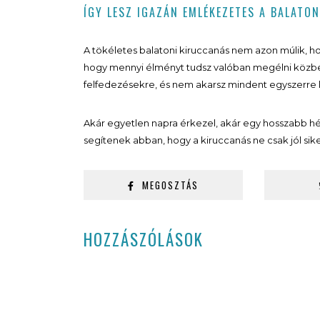
ÍGY LESZ IGAZÁN EMLÉKEZETES A BALATO
A tökéletes balatoni kiruccanás nem azon múlik, ho
hogy mennyi élményt tudsz valóban megélni közben.
felfedezésekre, és nem akarsz mindent egyszerre l
Akár egyetlen napra érkezel, akár egy hosszabb hé
segítenek abban, hogy a kiruccanás ne csak jól s
MEGOSZTÁS
HOZZÁSZÓLÁSOK