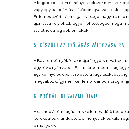
A legjobb balatoni élmények sokszor nem szerepel
vagy egy panorámás kilátópont gyakran sokkal nag
Érdemes ezért némi rugalmasságot hagyni a napir
ajánlást a helyiektől, legyen lehetőséged megállni
születnek a legjobb emlékek.
5. KÉSZÜLJ AZ IDŐJÁRÁS VÁLTOZÁSAIRA!
A Balaton környékén az időjárás gyorsan változhat
egy rövid nyári zápor. Emiatt érdemes mindig egy 
Egy könnyű pulóver, széldzseki vagy esőkabát alig fo
megváltozik. Így nem kell lemondanod a programj
6. PRÓBÁLJ KI VALAMI ÚJAT!
A strandolás önmagában is kellemes időtöltés, de a 
kerékpáros kirándulások, élménytúrák és különleges
élményekre.