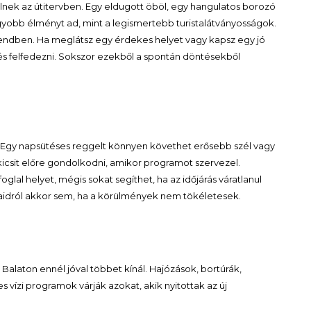
nek az útitervben. Egy eldugott öböl, egy hangulatos borozó
yobb élményt ad, mint a legismertebb turistalátványosságok.
endben. Ha meglátsz egy érdekes helyet vagy kapsz egy jó
 és felfedezni. Sokszor ezekből a spontán döntésekből
. Egy napsütéses reggelt könnyen követhet erősebb szél vagy
kicsit előre gondolkodni, amikor programot szervezel.
glal helyet, mégis sokat segíthet, ha az időjárás váratlanul
aidról akkor sem, ha a körülmények nem tökéletesek.
Balaton ennél jóval többet kínál. Hajózások, bortúrák,
 vízi programok várják azokat, akik nyitottak az új