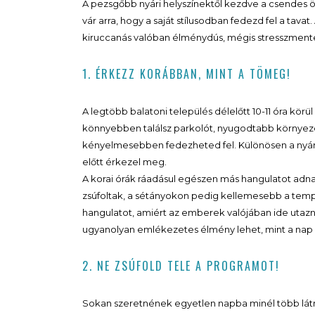
A pezsgőbb nyári helyszínektől kezdve a csendes 
vár arra, hogy a saját stílusodban fedezd fel a tav
kiruccanás valóban élménydús, mégis stresszment
1. ÉRKEZZ KORÁBBAN, MINT A TÖMEG!
A legtöbb balatoni település délelőtt 10-11 óra körü
könnyebben találsz parkolót, nyugodtabb környezet
kényelmesebben fedezheted fel. Különösen a nyári
előtt érkezel meg.
A korai órák ráadásul egészen más hangulatot adn
zsúfoltak, a sétányokon pedig kellemesebb a temp
hangulatot, amiért az emberek valójában ide utazn
ugyanolyan emlékezetes élmény lehet, mint a nap
2. NE ZSÚFOLD TELE A PROGRAMOT!
Sokan szeretnének egyetlen napba minél több látn