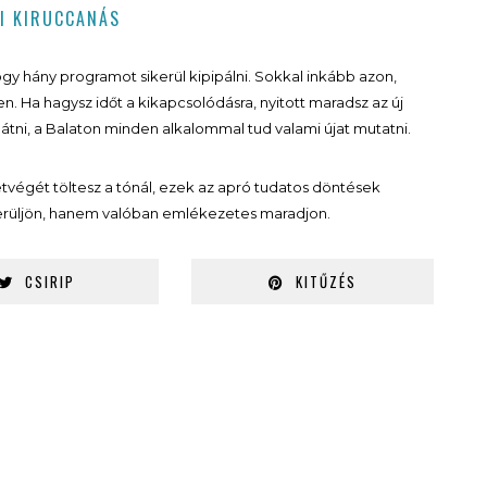
NI KIRUCCANÁS
gy hány programot sikerül kipipálni. Sokkal inkább azon,
 Ha hagysz időt a kikapcsolódásra, nyitott maradsz az új
átni, a Balaton minden alkalommal tud valami újat mutatni.
tvégét töltesz a tónál, ezek az apró tudatos döntések
ikerüljön, hanem valóban emlékezetes maradjon.
CSIRIP
KITŰZÉS