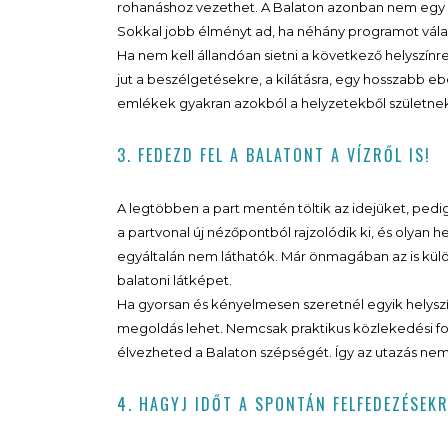
rohanáshoz vezethet. A Balaton azonban nem egy ol
Sokkal jobb élményt ad, ha néhány programot válas
Ha nem kell állandóan sietni a következő helyszínre,
jut a beszélgetésekre, a kilátásra, egy hosszabb e
emlékek gyakran azokból a helyzetekből születnek
3. FEDEZD FEL A BALATONT A VÍZRŐL IS!
A legtöbben a part mentén töltik az idejüket, pedig
a partvonal új nézőpontból rajzolódik ki, és olyan 
egyáltalán nem láthatók. Már önmagában az is kül
balatoni látképet.
Ha gyorsan és kényelmesen szeretnél egyik helyszínr
megoldás lehet. Nemcsak praktikus közlekedési fo
élvezheted a Balaton szépségét. Így az utazás nem
4. HAGYJ IDŐT A SPONTÁN FELFEDEZÉSEKR