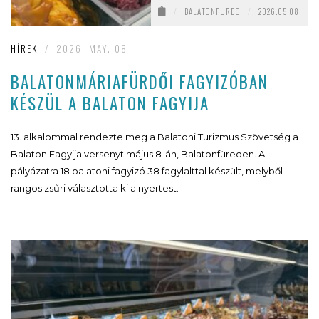
/
BALATONFÜRED
/
2026.05.08.
HÍREK
/
2026. MAY. 08
BALATONMÁRIAFÜRDŐI FAGYIZÓBAN
KÉSZÜL A BALATON FAGYIJA
13. alkalommal rendezte meg a Balatoni Turizmus Szövetség a
Balaton Fagyija versenyt május 8-án, Balatonfüreden. A
pályázatra 18 balatoni fagyizó 38 fagylalttal készült, melyből
rangos zsűri választotta ki a nyertest.