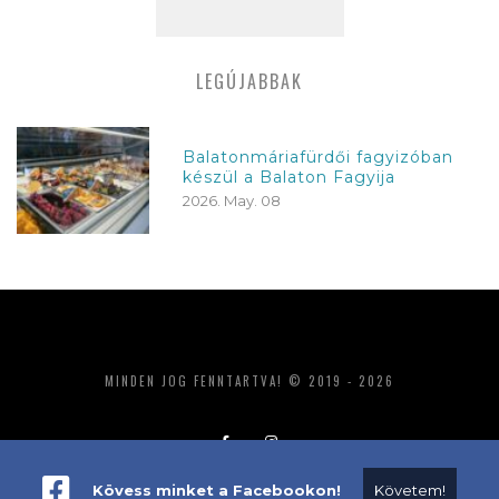
LEGÚJABBAK
Balatonmáriafürdői fagyizóban
készül a Balaton Fagyija
2026. May. 08
MINDEN JOG FENNTARTVA! © 2019 - 2026
Kövess minket a Facebookon!
Követem!