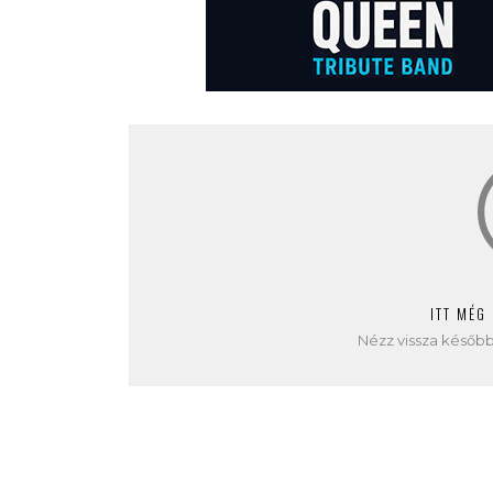
ITT MÉG
Nézz vissza később