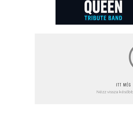
ITT MÉG
Nézz vissza később