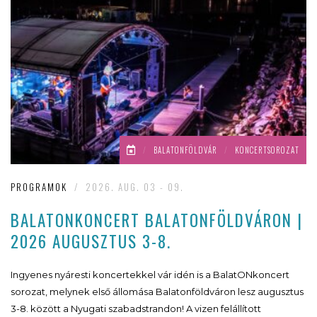
/
BALATONFÖLDVÁR
/
KONCERTSOROZAT
PROGRAMOK
/
2026. AUG. 03 - 09.
BALATONKONCERT BALATONFÖLDVÁRON |
2026 AUGUSZTUS 3-8.
Ingyenes nyáresti koncertekkel vár idén is a BalatONkoncert
sorozat, melynek első állomása Balatonföldváron lesz augusztus
3-8. között a Nyugati szabadstrandon! A vizen felállított