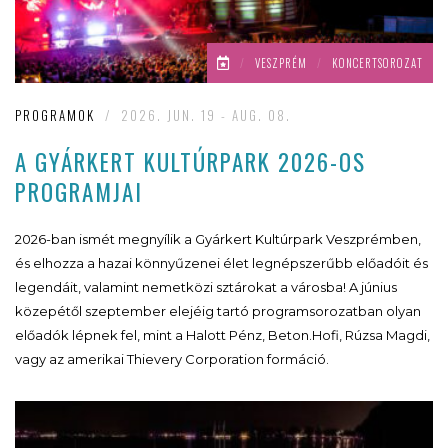
/
VESZPRÉM
/
KONCERTSOROZAT
PROGRAMOK
/
2026. JUN. 19 - AUG. 08.
A GYÁRKERT KULTÚRPARK 2026-OS
PROGRAMJAI
2026-ban ismét megnyílik a Gyárkert Kultúrpark Veszprémben,
és elhozza a hazai könnyűzenei élet legnépszerűbb előadóit és
legendáit, valamint nemetközi sztárokat a városba! A június
közepétől szeptember elejéig tartó programsorozatban olyan
előadók lépnek fel, mint a Halott Pénz, Beton.Hofi, Rúzsa Magdi,
vagy az amerikai Thievery Corporation formáció.