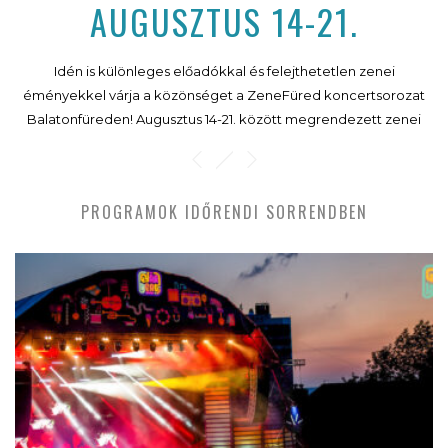
AUGUSZTUS 14-21.
Idén is különleges előadókkal és felejthetetlen zenei
éményekkel várja a közönséget a ZeneFüred koncertsorozat
Balatonfüreden! Augusztus 14-21. között megrendezett zenei
estéken fellép Kökény Attila és Rakonczai Viktor, a Crazy Little
Queen tribute együttes, valamint egy Best of Hungária műsorral
a Budapest Rock&Roll Band, Novai Gábor és Marót Viki
PROGRAMOK IDŐRENDI SORRENDBEN
vendégfellépésével. (x)