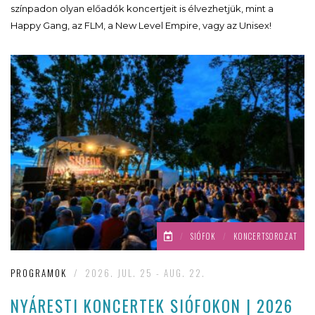
színpadon olyan előadók koncertjeit is élvezhetjük, mint a
Happy Gang, az FLM, a New Level Empire, vagy az Unisex!
/
SIÓFOK
/
KONCERTSOROZAT
PROGRAMOK
/
2026. JUL. 25 - AUG. 22.
NYÁRESTI KONCERTEK SIÓFOKON | 2026