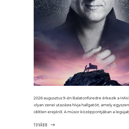
2026 augusztus 9-én Balatonfüredre érkezik a HAVA
olyan zenei utazásra hívja hallgatóit, amely egysze
időtlen erejéről. A műsor középpontjában a legúj
TOVÁBB