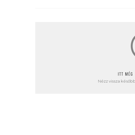
ITT MÉG
Nézz vissza később