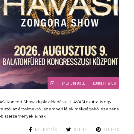
/
BALATONFÜRED
/
KONCERT SHOW
SI Koncert Show, dupla előadással! HAVASI ezúttal is egy
rre szól az érzelmekről, az emberi lélek mélységeiről és a zene
abb szerzemények állnak.
MEGOSZTÁS
CSIRIP
KITŰZÉS