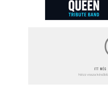
ITT MÉG
Nézz vissza később