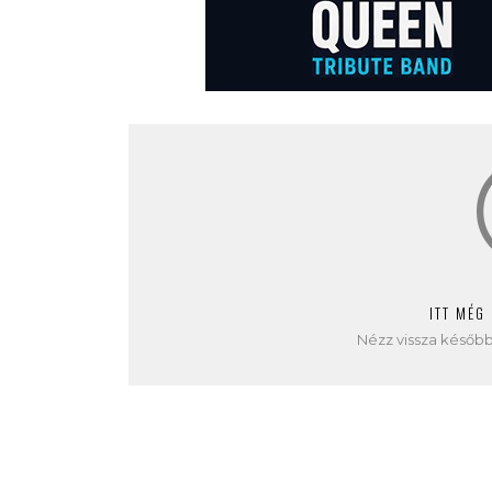
ITT MÉG
Nézz vissza később