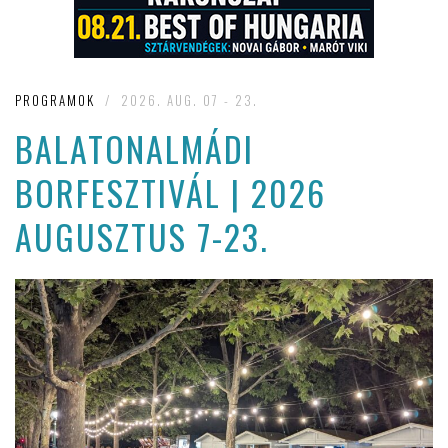
PROGRAMOK
/
2026. AUG. 07 - 23.
BALATONALMÁDI
BORFESZTIVÁL | 2026
AUGUSZTUS 7-23.