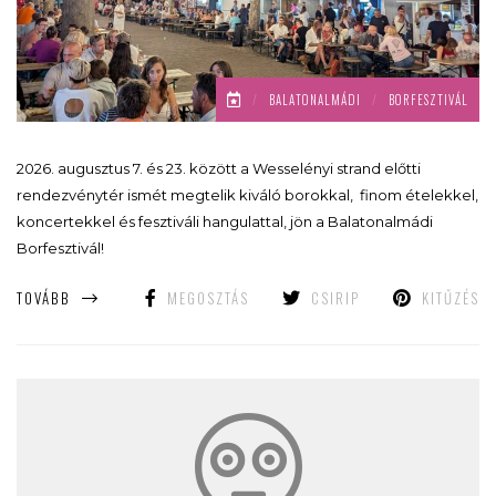
/
BALATONALMÁDI
/
BORFESZTIVÁL
2026. augusztus 7. és 23. között a Wesselényi strand előtti
rendezvénytér ismét megtelik kiváló borokkal, finom ételekkel,
koncertekkel és fesztiváli hangulattal, jön a Balatonalmádi
Borfesztivál!
TOVÁBB
MEGOSZTÁS
CSIRIP
KITŰZÉS