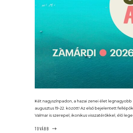
Két nagyszínpadon, a hazai zenei élet legnagyobb 
augusztus 19-22. között! Az első bejelentett fellépő
Valmar is szerepel, ikonikus visszatérőkkel, élő le
TOVÁBB