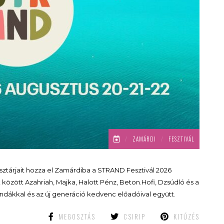
/
ZAMÁRDI
/
FESZTIVÁL
sztárjait hozza el Zamárdiba a STRAND Fesztivál 2026
k között Azahriah, Majka, Halott Pénz, Beton.Hofi, Dzsúdló és a
gendákkal és az új generáció kedvenc előadóival együtt.
MEGOSZTÁS
CSIRIP
KITŰZÉS