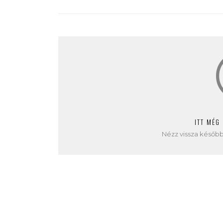
ITT MÉG
Nézz vissza később