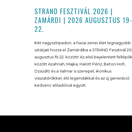
STRAND FESZTIVÁL 2026 |
ZAMÁRDI | 2026 AUGUSZTUS 19
22.
Két nagyszínpadon, a hazai zenei élet legnagyobb
sztárjait hozza el Zamárdiba a STRAND Fesztivál 20
augusztus 19-22. között! Az első bejelentett fellépő
között Azahriah, Majka, Halott Pénz, Beton.Hofi,
Dzsúdló és a Valmar is szerepel, ikonikus
visszatérőkkel, élő legendákkal és az új generáció
kedvenc előadóival együtt.