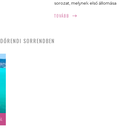
sorozat, melynek első állomása
Balatonföldváron lesz augusztus
TOVÁBB
3-8. között a Nyugati
szabadstrandon! A vizen felállított
színpadon olyan előadók
DŐRENDI SORRENDBEN
koncertjeit is élvezhetjük, mint a
Happy Gang, az FLM, a New Level
Empire, vagy az Unisex!
ÁL