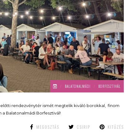
/
BALATONALMÁDI
/
BORFESZTIVÁL
d előtti rendezvénytér ismét megtelik kiváló borokkal, finom
ön a Balatonalmádi Borfesztivál!
MEGOSZTÁS
CSIRIP
KITŰZÉS