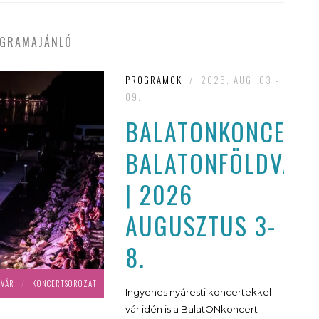
GRAMAJÁNLÓ
PROGRAMOK
/
2026. AUG. 03 -
09.
BALATONKONCERT
BALATONFÖLDVÁR
| 2026
AUGUSZTUS 3-
8.
DVÁR
/
KONCERTSOROZAT
Ingyenes nyáresti koncertekkel
vár idén is a BalatONkoncert