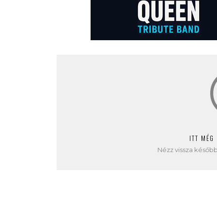
ITT MÉG
Nézz vissza később