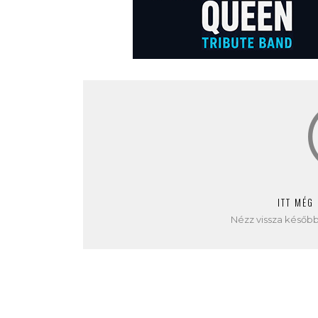
ITT MÉG
Nézz vissza később