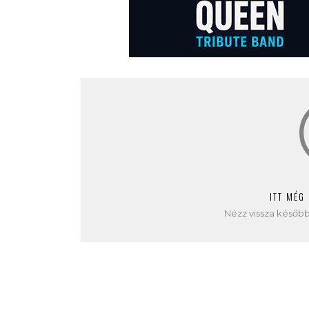
ITT MÉG
Nézz vissza később