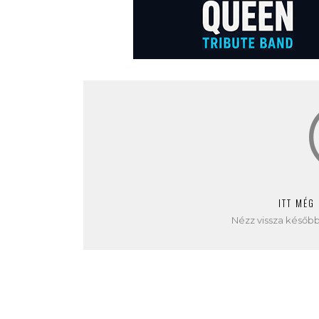
ITT MÉG
Nézz vissza később