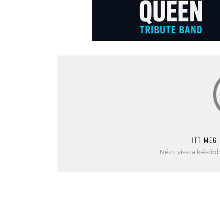
ITT MÉG
Nézz vissza később